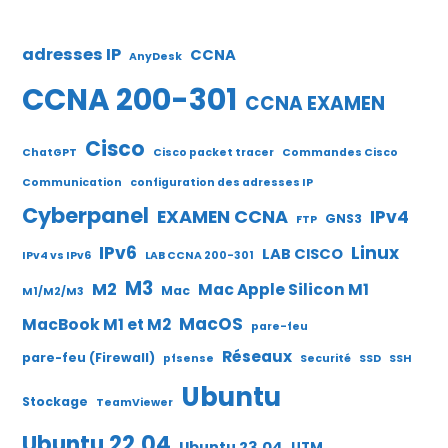
adresses IP
CCNA
AnyDesk
CCNA 200-301
CCNA EXAMEN
Cisco
ChatGPT
Cisco packet tracer
Commandes Cisco
Communication
configuration des adresses IP
Cyberpanel
EXAMEN CCNA
IPv4
GNS3
FTP
IPv6
Linux
LAB CISCO
IPv4 vs IPv6
LAB CCNA 200-301
M3
M2
Mac Apple Silicon M1
Mac
M1/M2/M3
MacOS
MacBook M1 et M2
pare-feu
Réseaux
pare-feu (Firewall)
pfsense
Securité
SSD
SSH
Ubuntu
Stockage
TeamViewer
Ubuntu 22.04
Ubuntu 23.04
UTM