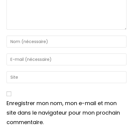
Enter
your
name
Enter
or
your
username
email
Saisir
to
address
l’URL
comment
to
de
comment
votre
Enregistrer mon nom, mon e-mail et mon
site
(facultatif)
site dans le navigateur pour mon prochain
commentaire.