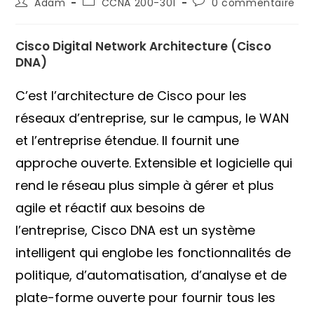
Auteur/autrice
Post
Commentaires
Adam
CCNA 200-301
0 commentaire
de
category:
de
la
la
publication :
publication :
Cisco Digital Network Architecture (Cisco
DNA)
C’est l’architecture de Cisco pour les
réseaux d’entreprise, sur le campus, le WAN
et l’entreprise étendue. Il fournit une
approche ouverte. Extensible et logicielle qui
rend le réseau plus simple à gérer et plus
agile et réactif aux besoins de
l’entreprise, Cisco DNA est un système
intelligent qui englobe les fonctionnalités de
politique, d’automatisation, d’analyse et de
plate-forme ouverte pour fournir tous les