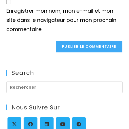
comment
votre
Enregistrer mon nom, mon e-mail et mon
site
(facultatif)
site dans le navigateur pour mon prochain
commentaire.
Search
Pre
Es
to
Nous Suivre Sur
clo
th
se