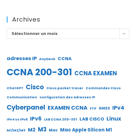
Archives
Archives
Sélectionner un mois
adresses IP
CCNA
AnyDesk
CCNA 200-301
CCNA EXAMEN
Cisco
ChatGPT
Cisco packet tracer
Commandes Cisco
Communication
configuration des adresses IP
Cyberpanel
EXAMEN CCNA
IPv4
GNS3
FTP
IPv6
Linux
LAB CISCO
IPv4 vs IPv6
LAB CCNA 200-301
M3
M2
Mac Apple Silicon M1
Mac
M1/M2/M3