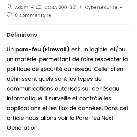
Auteur/autrice
Post
Adam
CCNA 200-301
/
Cybersécurité
de
category:
Commentaires
0 commentaire
la
de
publication :
la
publication :
Définirions
Un
pare-feu (Firewall)
est un logiciel et/ou
un matériel permettant de faire respecter la
politique de sécurité du réseau. Celle-ci en
définissant quels sont les types de
communications autorisés sur ce réseau
informatique. Il surveille et contrôle les
applications et les flux de données. Dans cet
article nous allons voir le Pare-feu Next-
Generation.