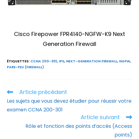
Cisco Firepower FPR4140-NGFW-K9 Next
Generation Firewall
ÉTIQUETTES
:
CCNA 200-301
,
IPS
,
NEXT-GENERATION FIREWALL
,
NGFW
,
PARE-FEU (FIREWALL)
Article précédent
Read
more
Les sujets que vous devez étudier pour réussir votre
articles
examen CCNA 200-301
Article suivant
Rôle et fonction des points d’accès (Access
points)