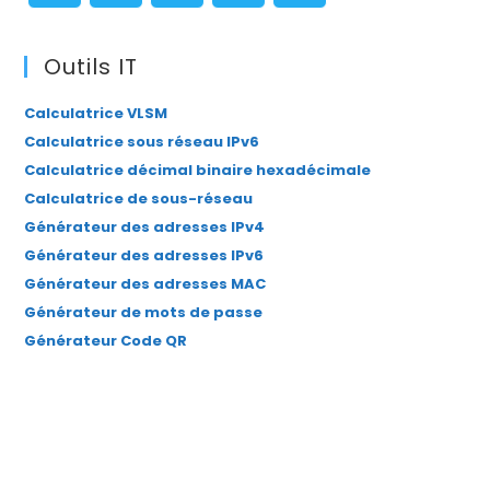
pan
S’ouvre
S’ouvre
S’ouvre
S’ouvre
S’ouvre
dans
dans
dans
dans
dans
Outils IT
un
un
un
un
un
Calculatrice VLSM
nouvel
nouvel
nouvel
nouvel
nouvel
Calculatrice sous réseau IPv6
onglet
onglet
onglet
onglet
onglet
Calculatrice décimal binaire hexadécimale
Calculatrice de sous-réseau
Générateur des adresses IPv4
Générateur des adresses IPv6
Générateur des adresses MAC
Générateur de mots de passe
Générateur Code QR