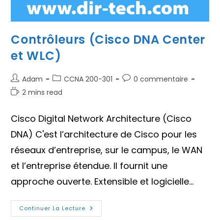
Contrôleurs (Cisco DNA Center
et WLC)
Auteur/autrice
Post
Commentaires
Adam
CCNA 200-301
0 commentaire
de
category:
de
Temps
2 mins read
la
la
de
publication :
publication :
lecture :
Cisco Digital Network Architecture (Cisco
DNA) C'est l’architecture de Cisco pour les
réseaux d’entreprise, sur le campus, le WAN
et l’entreprise étendue. Il fournit une
approche ouverte. Extensible et logicielle…
Contrôleurs
Continuer La Lecture
(Cisco