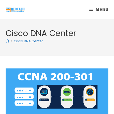
Skip
Menu
to
content
Cisco DNA Center
>
Cisco DNA Center