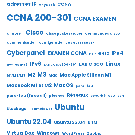
adresses IP
CCNA
AnyDesk
CCNA 200-301
CCNA EXAMEN
Cisco
ChatGPT
Cisco packet tracer
Commandes Cisco
Communication
configuration des adresses IP
Cyberpanel
EXAMEN CCNA
IPv4
GNS3
FTP
IPv6
Linux
LAB CISCO
IPv4 vs IPv6
LAB CCNA 200-301
M3
M2
Mac Apple Silicon M1
Mac
M1/M2/M3
MacOS
MacBook M1 et M2
pare-feu
Réseaux
pare-feu (Firewall)
pfsense
Securité
SSD
SSH
Ubuntu
Stockage
TeamViewer
Ubuntu 22.04
Ubuntu 23.04
UTM
VirtualBox
Windows
WordPress
Zabbix