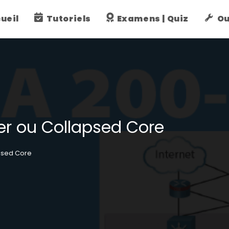
ueil
Tutoriels
Examens | Quiz
Ou
ier ou Collapsed Core
apsed Core