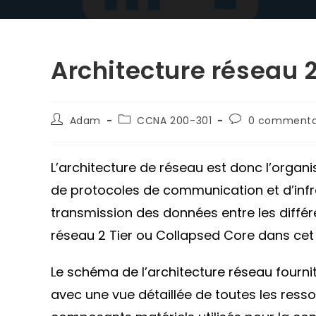
Architecture réseau 2
Auteur/autrice
Post
Commentaires
Adam
CCNA 200-301
0 commenta
de
category:
de
la
la
publication :
publication :
L’architecture de réseau est donc l’organi
de protocoles de communication et d’infra
transmission des données entre les différ
réseau 2 Tier ou Collapsed Core dans cet a
Le schéma de l’architecture réseau fourni
avec une vue détaillée de toutes les resso