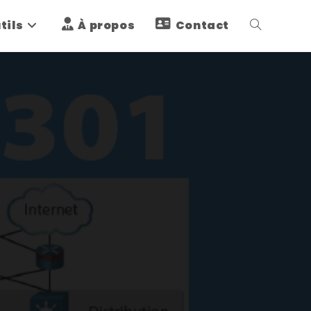
tils
À propos
Contact
Toggle
website
search