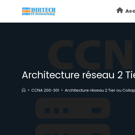
Skip
Acc
to
content
Architecture réseau 2 T
>
CCNA 200-301
>
Architecture réseau 2 Tier ou Coll