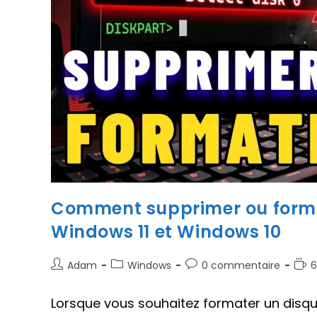
Comment supprimer ou format
Windows 11 et Windows 10
Auteur/autrice
Post
Commentaires
Tem
Adam
Windows
0 commentaire
6
de
category:
de
de
la
la
lectu
Lorsque vous souhaitez formater un disqu
publication :
publication :