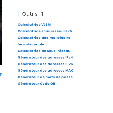
panel.
S’ouvre
S’ouvre
S’ouvre
S’ouvre
S’ouvre
dans
dans
dans
dans
dans
Outils IT
un
un
un
un
un
Calculatrice VLSM
nouvel
nouvel
nouvel
nouvel
nouvel
Calculatrice sous réseau IPv6
onglet
onglet
onglet
onglet
onglet
Calculatrice décimal binaire
hexadécimale
Calculatrice de sous-réseau
Générateur des adresses IPv4
Générateur des adresses IPv6
Générateur des adresses MAC
r
Générateur de mots de passe
Générateur Code QR