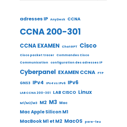
adresses IP
CCNA
AnyDesk
CCNA 200-301
Cisco
CCNA EXAMEN
ChatGPT
Cisco packet tracer
Commandes Cisco
Communication
configuration des adresses IP
Cyberpanel
EXAMEN CCNA
FTP
IPv4
IPv6
GNS3
IPv4 vs IPv6
Linux
LAB CISCO
LAB CCNA 200-301
M3
M2
Mac
M1/M2/M3
Mac Apple Silicon M1
MacOS
MacBook M1 et M2
pare-feu