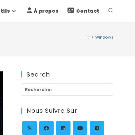
tils
À propos
Contact
Toggle
website
>
Windows
search
Search
Press
Escape
to
Nous Suivre Sur
close
the
search