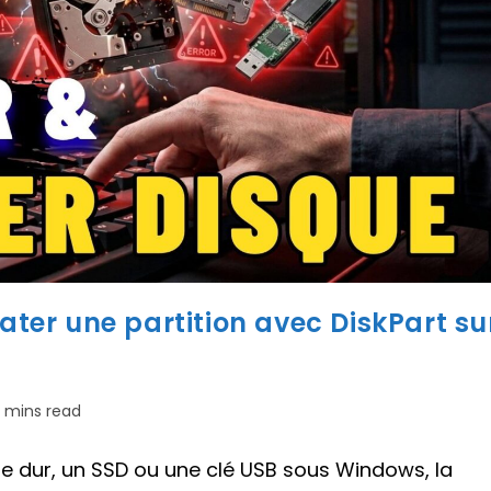
er une partition avec DiskPart su
ps
 mins read
re :
e dur, un SSD ou une clé USB sous Windows, la