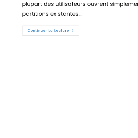
plupart des utilisateurs ouvrent simplemen
partitions existantes.…
Comment
Continuer La Lecture
Supprimer
Ou
Formater
Une
Partition
Avec
DiskPart
Sur
Windows
11
Et
Windows
10