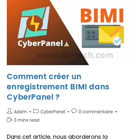
Méthodes
?
Comment créer un
enregistrement BIMI dans
CyberPanel ?
Auteur/autrice
Post
Commentaires
Adam
CyberPanel
0 commentaire
de
category:
de
Temps
3 mins read
la
la
de
publication :
publication :
lecture :
Dans cet article, nous aborderons la