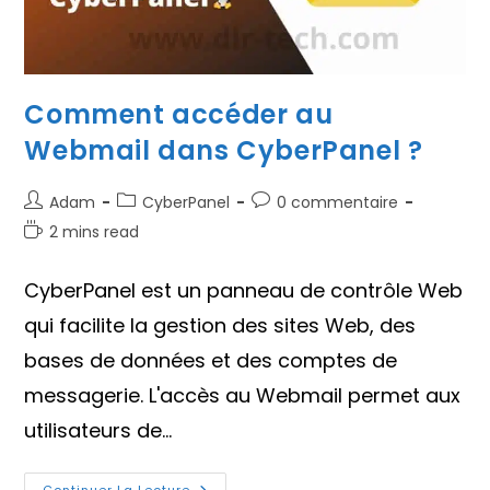
Comment accéder au
Webmail dans CyberPanel ?
Auteur/autrice
Post
Commentaires
Adam
CyberPanel
0 commentaire
de
category:
de
Temps
2 mins read
la
la
de
publication :
publication :
lecture :
CyberPanel est un panneau de contrôle Web
qui facilite la gestion des sites Web, des
bases de données et des comptes de
messagerie. L'accès au Webmail permet aux
utilisateurs de…
Continuer La Lecture