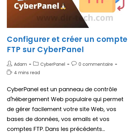
Configurer et créer un compte
FTP sur CyberPanel
Auteur/autrice
Post
Commentaires
Adam
CyberPanel
0 commentaire
de
category:
de
Temps
4 mins read
la
la
de
publication :
publication :
lecture :
CyberPanel est un panneau de contrôle
d'hébergement Web populaire qui permet
de gérer facilement votre site Web, vos
bases de données, vos emails et vos
comptes FTP. Dans les précédents…