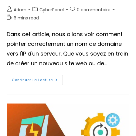
Auteur/autrice
Post
Commentaires
Adam
CyberPanel
0 commentaire
de
category:
de
Temps
6 mins read
la
la
de
publication :
publication :
lecture :
Dans cet article, nous allons voir comment
pointer correctement un nom de domaine
vers l'IP d'un serveur. Que vous soyez en train
de créer un nouveau site web ou de…
Comment
Continuer La Lecture
Pointer
Un
Nom
Domaine
Vers
L’IP
Du
Serveur
?