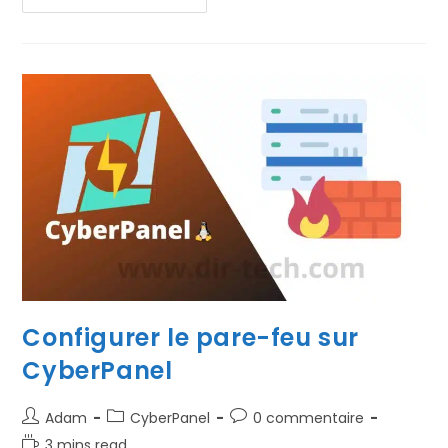
Créer
Et
Gérer
Les
Utilisateurs
Dans
CyberPanel ?
Configurer le pare-feu sur
CyberPanel
Auteur/autrice
Post
Commentaires
Adam
CyberPanel
0 commentaire
de
category:
de
Temps
3 mins read