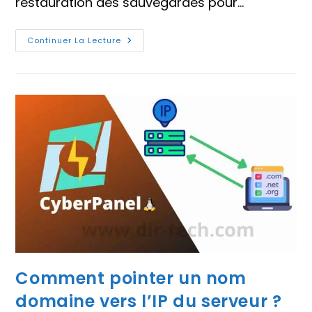
restauration des sauvegardes pour…
Comment
Continuer La Lecture
Créer
Et
Restaurer
Des
Sauvegardes
CyberPanel
?
Comment pointer un nom
domaine vers l’IP du serveur ?