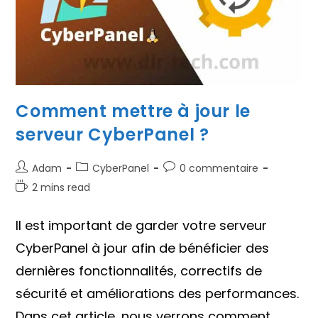
Comment mettre à jour le
serveur CyberPanel ?
Auteur/autrice
Post
Commentaires
Adam
CyberPanel
0 commentaire
de
category:
de
Temps
2 mins read
la
la
de
publication :
publication :
lecture :
Il est important de garder votre serveur
CyberPanel à jour afin de bénéficier des
dernières fonctionnalités, correctifs de
sécurité et améliorations des performances.
Dans cet article, nous verrons comment