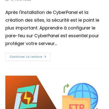
la
la
de
publication :
publication :
lecture :
Après l'installation de CyberPanel et la
création des sites, la sécurité est le point le
plus important. Apprendre à configurer le
pare-feu sur CyberPanel est essentiel pour
protéger votre serveur…
Configurer
Continuer La Lecture
Le
Pare-
Feu
Sur
CyberPanel