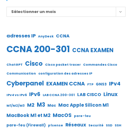
Archives
Sélectionner un mois
adresses IP
CCNA
AnyDesk
CCNA 200-301
CCNA EXAMEN
Cisco
ChatGPT
Cisco packet tracer
Commandes Cisco
Communication
configuration des adresses IP
Cyberpanel
EXAMEN CCNA
IPv4
GNS3
FTP
IPv6
Linux
LAB CISCO
IPv4 vs IPv6
LAB CCNA 200-301
M3
M2
Mac Apple Silicon M1
Mac
M1/M2/M3
MacOS
MacBook M1 et M2
pare-feu
Réseaux
pare-feu (Firewall)
pfsense
Securité
SSD
SSH