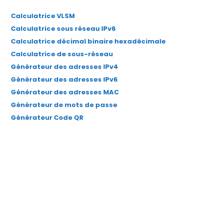
un
un
un
un
un
Calculatrice VLSM
nouvel
nouvel
nouvel
nouvel
nouvel
Calculatrice sous réseau IPv6
onglet
onglet
onglet
onglet
onglet
Calculatrice décimal binaire hexadécimale
Calculatrice de sous-réseau
Générateur des adresses IPv4
Générateur des adresses IPv6
Générateur des adresses MAC
Générateur de mots de passe
Générateur Code QR