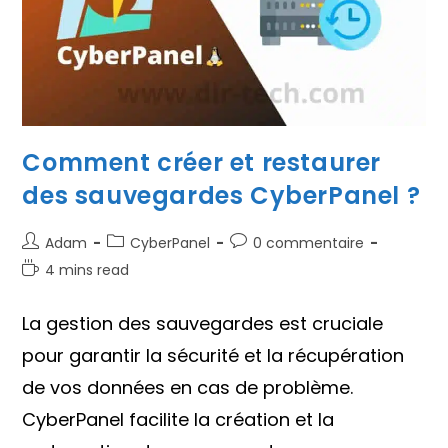
Comment créer et restaurer
des sauvegardes CyberPanel ?
Auteur/autrice
Post
Commentaires
Adam
CyberPanel
0 commentaire
de
category:
de
Temps
4 mins read
la
la
de
publication :
publication :
lecture :
La gestion des sauvegardes est cruciale
pour garantir la sécurité et la récupération
de vos données en cas de problème.
CyberPanel facilite la création et la