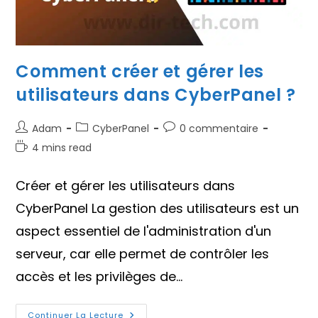
Comment créer et gérer les
utilisateurs dans CyberPanel ?
Auteur/autrice
Post
Commentaires
Adam
CyberPanel
0 commentaire
de
category:
de
Temps
4 mins read
la
la
de
publication :
publication :
lecture :
Créer et gérer les utilisateurs dans
CyberPanel La gestion des utilisateurs est un
aspect essentiel de l'administration d'un
serveur, car elle permet de contrôler les
accès et les privilèges de…
Comment
Continuer La Lecture