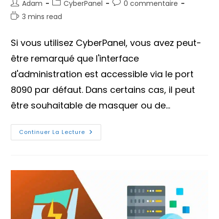
Auteur/autrice
Post
Commentaires
Adam
CyberPanel
0 commentaire
de
category:
de
Temps
3 mins read
la
la
de
publication :
publication :
lecture :
Si vous utilisez CyberPanel, vous avez peut-
être remarqué que l'interface
d'administration est accessible via le port
8090 par défaut. Dans certains cas, il peut
être souhaitable de masquer ou de…
Comment
Continuer La Lecture
Accéder
À
CyberPanel
Sans
Utiliser
Le
Port
8090
?