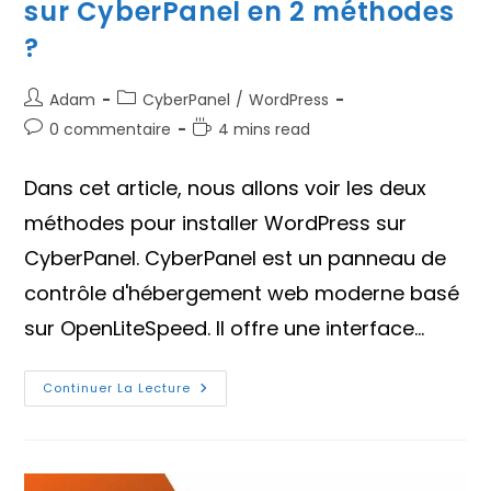
sur CyberPanel en 2 méthodes
?
Auteur/autrice
Post
Adam
CyberPanel
/
WordPress
de
category:
Commentaires
Temps
0 commentaire
4 mins read
la
de
de
publication :
la
lecture :
Dans cet article, nous allons voir les deux
publication :
méthodes pour installer WordPress sur
CyberPanel. CyberPanel est un panneau de
contrôle d'hébergement web moderne basé
sur OpenLiteSpeed. Il offre une interface…
Comment
Continuer La Lecture
Installer
WordPress
Sur
CyberPanel
En
2