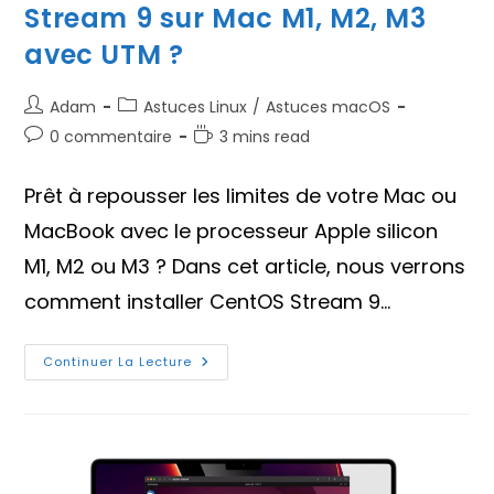
Stream 9 sur Mac M1, M2, M3
avec UTM ?
Auteur/autrice
Post
Adam
Astuces Linux
/
Astuces macOS
de
category:
Commentaires
Temps
0 commentaire
3 mins read
la
de
de
publication :
la
lecture :
Prêt à repousser les limites de votre Mac ou
publication :
MacBook avec le processeur Apple silicon
M1, M2 ou M3 ? Dans cet article, nous verrons
comment installer CentOS Stream 9…
Comment
Continuer La Lecture
Installer
CentOS
Stream
9
Sur
Mac
M1,
M2,