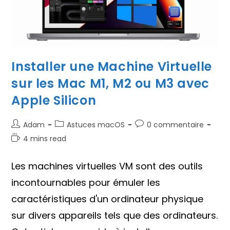
Installer une Machine Virtuelle
sur les Mac M1, M2 ou M3 avec
Apple Silicon
Auteur/autrice
Post
Commentaires
Adam
Astuces macOS
0 commentaire
de
category:
de
Temps
4 mins read
la
la
de
publication :
publication :
lecture :
Les machines virtuelles VM sont des outils
incontournables pour émuler les
caractéristiques d'un ordinateur physique
sur divers appareils tels que des ordinateurs.