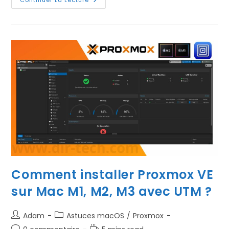
Installer
Windows
11
Sur
Un
Mac
M1/M2/M3
Avec
UTM
Comment installer Proxmox VE
sur Mac M1, M2, M3 avec UTM ?
Auteur/autrice
Post
Adam
Astuces macOS
/
Proxmox
de
category:
Commentaires
Temps