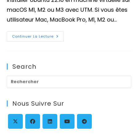
macOS M1, M2 ou M3 avec UTM. Si vous êtes
utilisateur Mac, MacBook Pro, M1, M2 ou…
Comment
Continuer La Lecture
Installer
Ubuntu
22.10
En
VM
Sur
Search
MacOS
M1,
M2
Ou
Pre
M3
Avec
Es
UTM
?
to
Nous Suivre Sur
clo
th
se
pan
S’ouvre
S’ouvre
S’ouvre
S’ouvre
S’ouvre