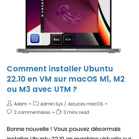
M3
Avec
UTM
?
Comment installer Ubuntu
22.10 en VM sur macOS M1, M2
ou M3 avec UTM ?
Auteur/autrice
Post
Adam
Admin Sys
/
Astuces macOS
de
category:
Commentaires
Temps
2 commentaires
3 mins read
la
de
de
publication :
la
lecture :
Bonne nouvelle ! Vous pouvez désormais
publication :
installer Ubuntu 22.10 en machine virtuelle sur