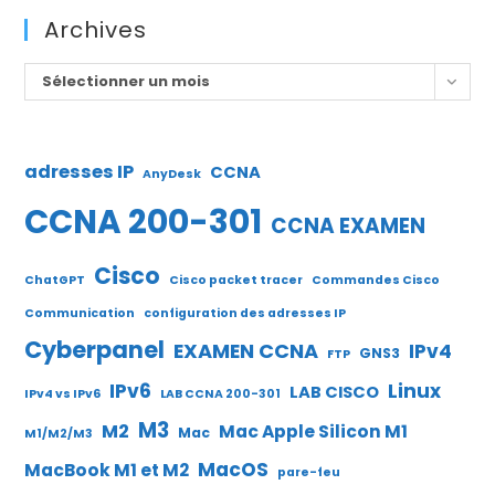
Archives
Archives
Sélectionner un mois
adresses IP
CCNA
AnyDesk
CCNA 200-301
CCNA EXAMEN
Cisco
ChatGPT
Cisco packet tracer
Commandes Cisco
Communication
configuration des adresses IP
Cyberpanel
EXAMEN CCNA
IPv4
GNS3
FTP
IPv6
Linux
LAB CISCO
IPv4 vs IPv6
LAB CCNA 200-301
M3
M2
Mac Apple Silicon M1
Mac
M1/M2/M3
MacOS
MacBook M1 et M2
pare-feu