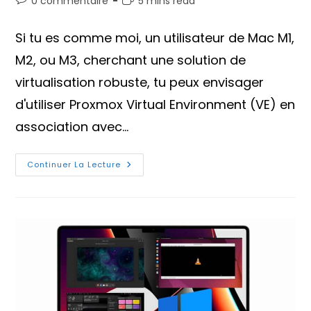
0 commentaire
5 mins read
la
de
de
publication :
la
lecture :
Si tu es comme moi, un utilisateur de Mac M1,
publication :
M2, ou M3, cherchant une solution de
virtualisation robuste, tu peux envisager
d'utiliser Proxmox Virtual Environment (VE) en
association avec…
Comment
Continuer La Lecture
Installer
Proxmox
VE
Sur
Mac
M1,
M2,
M3
Avec
UTM
?