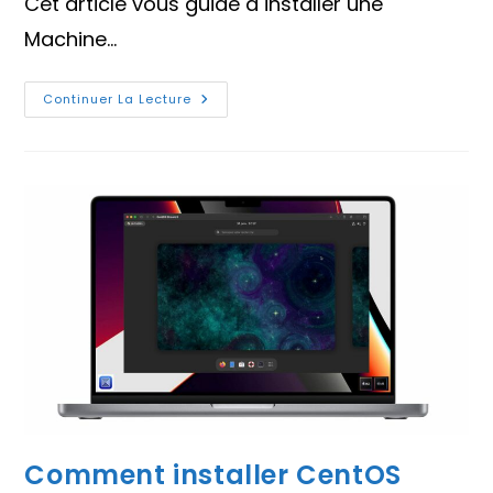
Cet article vous guide à installer une
Machine…
Installer
Continuer La Lecture
Une
Machine
Virtuelle
Sur
Les
Mac
M1,
M2
Ou
M3
Avec
Apple
Silicon
Comment installer CentOS