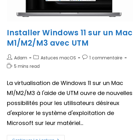
Installer Windows 11 sur un Mac
M1/M2/M3 avec UTM
Auteur/autrice
Post
Commentaires
Adam
Astuces macOS
1 commentaire
de
category:
de
Temps
5 mins read
la
la
de
publication :
publication :
lecture :
La virtualisation de Windows 11 sur un Mac
M1/M2/M3 à l'aide de UTM ouvre de nouvelles
possibilités pour les utilisateurs désireux
d'explorer le système d'exploitation de
Microsoft sur leur matériel…
Continuer La Lecture