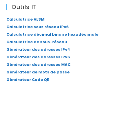
dans
dans
dans
dans
dans
Outils IT
un
un
un
un
un
Calculatrice VLSM
nouvel
nouvel
nouvel
nouvel
nouvel
Calculatrice sous réseau IPv6
onglet
onglet
onglet
onglet
onglet
Calculatrice décimal binaire hexadécimale
Calculatrice de sous-réseau
Générateur des adresses IPv4
Générateur des adresses IPv6
Générateur des adresses MAC
Générateur de mots de passe
Générateur Code QR