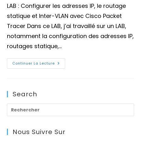
la
lecture :
LAB : Configurer les adresses IP, le routage
publication :
statique et Inter-VLAN avec Cisco Packet
Tracer Dans ce LAB, j’ai travaillé sur un LAB,
notamment la configuration des adresses IP,
routages statique,…
LAB
Continuer La Lecture
1
:
Configurer
Les
Adresses
IP,
Search
Le
Routage
Statique
Et
Pre
Inter-
VLAN
Es
Avec
Cisco
to
Packet
Nous Suivre Sur
Tracer
clo