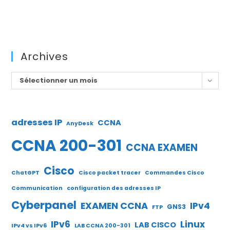
Archives
Archives
Sélectionner un mois
adresses IP
CCNA
AnyDesk
CCNA 200-301
CCNA EXAMEN
Cisco
ChatGPT
Cisco packet tracer
Commandes Cisco
Communication
configuration des adresses IP
Cyberpanel
EXAMEN CCNA
IPv4
GNS3
FTP
IPv6
Linux
LAB CISCO
IPv4 vs IPv6
LAB CCNA 200-301