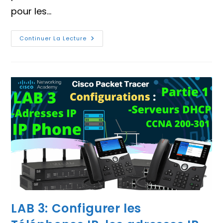
pour les…
Commandes
Continuer La Lecture
Cisco
De
Base
Pour
Les
Configurations
Partie
2
LAB 3: Configurer les