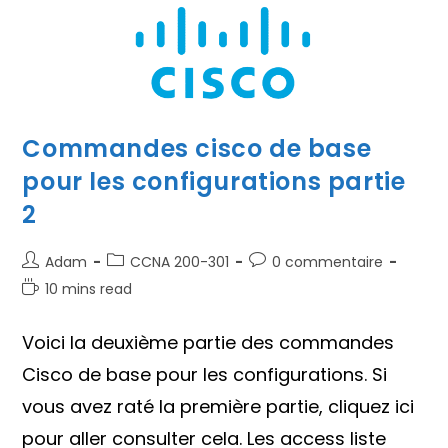
Commandes cisco de base
pour les configurations partie
2
Auteur/autrice
Post
Commentaires
Adam
CCNA 200-301
0 commentaire
de
category:
de
Temps
10 mins read
la
la
de
publication :
publication :
lecture :
Voici la deuxième partie des commandes
Cisco de base pour les configurations. Si
vous avez raté la première partie, cliquez ici
pour aller consulter cela. Les access liste