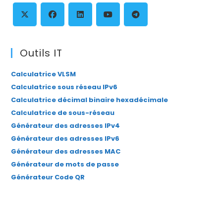
th
se
pan
S’ouvre
S’ouvre
S’ouvre
S’ouvre
S’ouvre
dans
dans
dans
dans
dans
Outils IT
un
un
un
un
un
Calculatrice VLSM
nouvel
nouvel
nouvel
nouvel
nouvel
Calculatrice sous réseau IPv6
onglet
onglet
onglet
onglet
onglet
Calculatrice décimal binaire hexadécimale
Calculatrice de sous-réseau
Générateur des adresses IPv4
Générateur des adresses IPv6
Générateur des adresses MAC
Générateur de mots de passe
Générateur Code QR