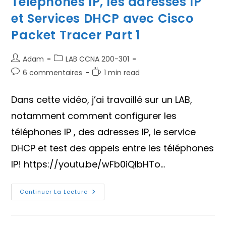
Téléphones IP, les adresses IP
et Services DHCP avec Cisco
Packet Tracer Part 1
Auteur/autrice
Post
Adam
LAB CCNA 200-301
de
category:
Commentaires
Temps
6 commentaires
1 min read
la
de
de
publication :
la
lecture :
Dans cette vidéo, j’ai travaillé sur un LAB,
publication :
notamment comment configurer les
téléphones IP , des adresses IP, le service
DHCP et test des appels entre les téléphones
IP! https://youtu.be/wFb0iQIbHTo…
LAB
Continuer La Lecture
3:
Configurer
Les
Téléphones