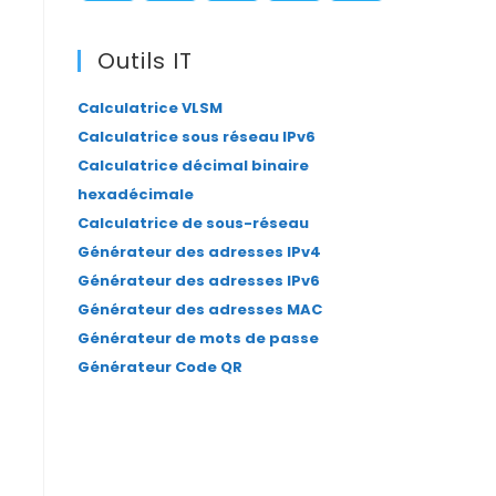
panel.
S’ouvre
S’ouvre
S’ouvre
S’ouvre
S’ouvre
dans
dans
dans
dans
dans
Outils IT
un
un
un
un
un
Calculatrice VLSM
nouvel
nouvel
nouvel
nouvel
nouvel
Calculatrice sous réseau IPv6
onglet
onglet
onglet
onglet
onglet
Calculatrice décimal binaire
hexadécimale
Calculatrice de sous-réseau
Générateur des adresses IPv4
Générateur des adresses IPv6
Générateur des adresses MAC
Générateur de mots de passe
Générateur Code QR