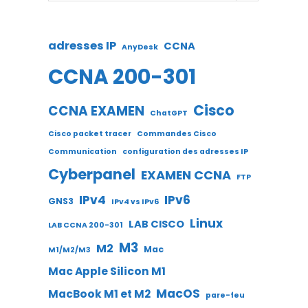
adresses IP
CCNA
AnyDesk
CCNA 200-301
Cisco
CCNA EXAMEN
ChatGPT
Cisco packet tracer
Commandes Cisco
Communication
configuration des adresses IP
Cyberpanel
EXAMEN CCNA
FTP
IPv4
IPv6
GNS3
IPv4 vs IPv6
Linux
LAB CISCO
LAB CCNA 200-301
M3
M2
Mac
M1/M2/M3
Mac Apple Silicon M1
MacOS
MacBook M1 et M2
pare-feu