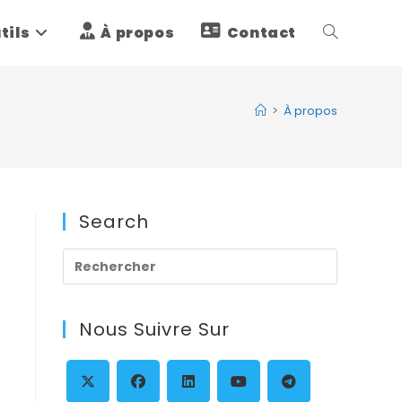
tils
À propos
Contact
Toggle
website
>
À propos
search
Search
Press
Escape
to
Nous Suivre Sur
close
the
search