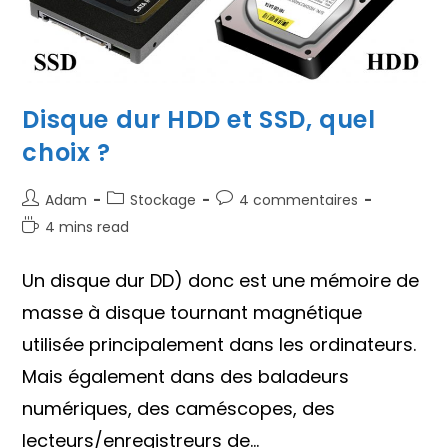
Disque dur HDD et SSD, quel
choix ?
Auteur/autrice
Post
Commentaires
Adam
Stockage
4 commentaires
de
category:
de
Temps
4 mins read
la
la
de
publication :
publication :
lecture :
Un disque dur DD) donc est une mémoire de
masse à disque tournant magnétique
utilisée principalement dans les ordinateurs.
Mais également dans des baladeurs
numériques, des caméscopes, des
lecteurs/enregistreurs de…