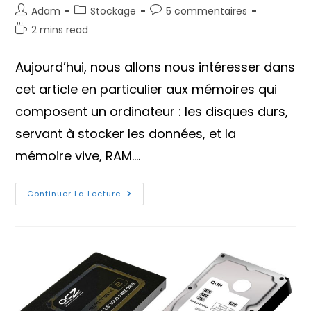
Auteur/autrice
Post
Commentaires
Adam
Stockage
5 commentaires
de
category:
de
Temps
2 mins read
la
la
de
publication :
publication :
lecture :
Aujourd’hui, nous allons nous intéresser dans
cet article en particulier aux mémoires qui
composent un ordinateur : les disques durs,
servant à stocker les données, et la
mémoire vive, RAM.…
Mémoire
Continuer La Lecture
RAM
Et
Disque
Dur,
Quelle
Différence
?