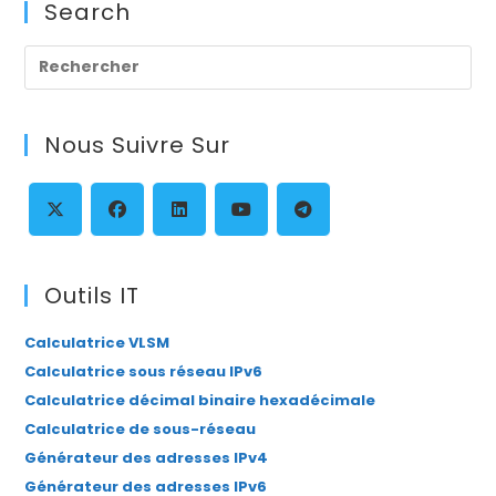
Search
Pre
Es
to
Nous Suivre Sur
clo
th
se
pan
S’ouvre
S’ouvre
S’ouvre
S’ouvre
S’ouvre
dans
dans
dans
dans
dans
Outils IT
un
un
un
un
un
Calculatrice VLSM
nouvel
nouvel
nouvel
nouvel
nouvel
Calculatrice sous réseau IPv6
onglet
onglet
onglet
onglet
onglet
Calculatrice décimal binaire hexadécimale
Calculatrice de sous-réseau
Générateur des adresses IPv4
Générateur des adresses IPv6