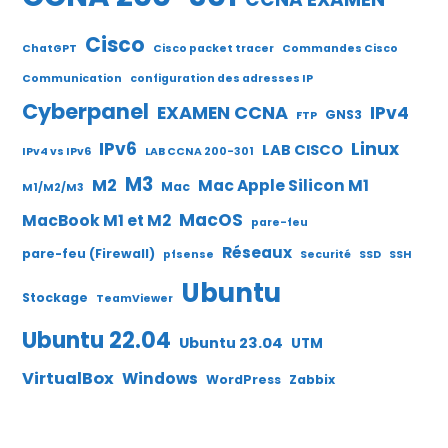
Cisco
ChatGPT
Cisco packet tracer
Commandes Cisco
Communication
configuration des adresses IP
Cyberpanel
EXAMEN CCNA
IPv4
GNS3
FTP
IPv6
Linux
LAB CISCO
IPv4 vs IPv6
LAB CCNA 200-301
M3
M2
Mac Apple Silicon M1
Mac
M1/M2/M3
MacOS
MacBook M1 et M2
pare-feu
Réseaux
pare-feu (Firewall)
pfsense
Securité
SSD
SSH
Ubuntu
Stockage
TeamViewer
Ubuntu 22.04
Ubuntu 23.04
UTM
VirtualBox
Windows
WordPress
Zabbix