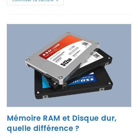
Comment
Créer
Et
Restaurer
Des
Sauvegardes
CyberPanel
?
Mémoire RAM et Disque dur,
quelle différence ?