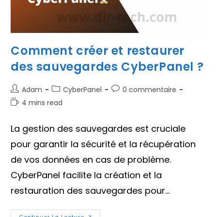
Comment créer et restaurer
des sauvegardes CyberPanel ?
Auteur/autrice
Post
Commentaires
Adam
CyberPanel
0 commentaire
de
category:
de
Temps
4 mins read
la
la
de
publication :
publication :
lecture :
La gestion des sauvegardes est cruciale
pour garantir la sécurité et la récupération
de vos données en cas de problème.
CyberPanel facilite la création et la
restauration des sauvegardes pour…
Continuer La Lecture