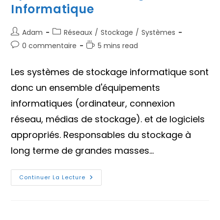
Informatique
Auteur/autrice
Post
Adam
Réseaux
/
Stockage
/
Systèmes
de
category:
Commentaires
Temps
0 commentaire
5 mins read
la
de
de
publication :
la
lecture :
Les systèmes de stockage informatique sont
publication :
donc un ensemble d'équipements
informatiques (ordinateur, connexion
réseau, médias de stockage). et de logiciels
appropriés. Responsables du stockage à
long terme de grandes masses…
Systèmes
Continuer La Lecture
De
Stockage
Informatique