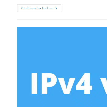
Comment
Continuer La Lecture
Pointer
Un
Nom
Domaine
Vers
L’IP
Du
Serveur
?