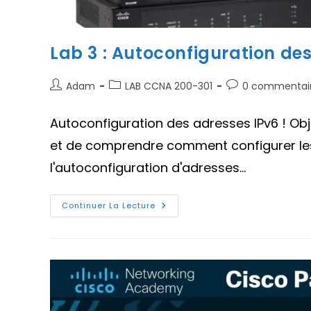
Lab 3 : Autoconfiguration de
Auteur/autrice
Post
Commentaires
Adam
LAB CCNA 200-301
0 commentai
de
category:
de
la
la
Autoconfiguration des adresses IPv6 ! Ob
publication :
publication :
et de comprendre comment configurer les 
l'autoconfiguration d'adresses…
Lab
Continuer La Lecture
3
:
Autoconfiguration
Des
Adresses
IPv6