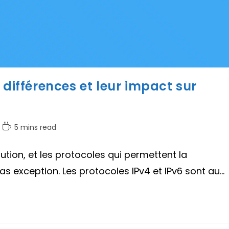
 différences et leur impact sur
Temps
5 mins read
de
lecture :
lution, et les protocoles qui permettent la
 exception. Les protocoles IPv4 et IPv6 sont au…