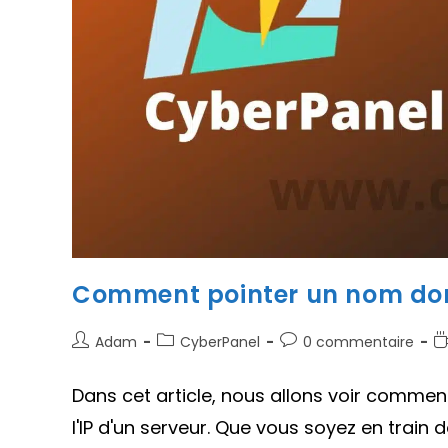
Comment pointer un nom doma
Auteur/autrice
Post
Commentaires
T
Adam
CyberPanel
0 commentaire
de
category:
de
d
la
la
le
Dans cet article, nous allons voir comm
publication :
publication :
l'IP d'un serveur. Que vous soyez en train