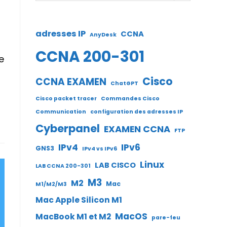
adresses IP
CCNA
AnyDesk
CCNA 200-301
e
Cisco
CCNA EXAMEN
ChatGPT
Cisco packet tracer
Commandes Cisco
Communication
configuration des adresses IP
Cyberpanel
EXAMEN CCNA
FTP
IPv4
IPv6
GNS3
IPv4 vs IPv6
Linux
LAB CISCO
LAB CCNA 200-301
M3
M2
Mac
M1/M2/M3
Mac Apple Silicon M1
MacOS
MacBook M1 et M2
pare-feu