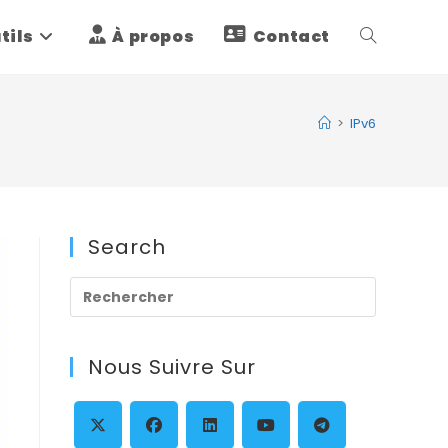
tils
À propos
Contact
Toggle
website
>
IPv6
search
Search
Press
Escape
to
Nous Suivre Sur
close
the
search