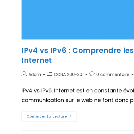
IPv4 vs IPv6 : Comprendre les
Internet
Auteur/autrice
Post
Commentaires
Adam
CCNA 200-301
0 commentaire
de
category:
de
la
la
IPv4 vs IPv6. Internet est en constante évo
publication :
publication :
communication sur le web ne font donc pas
IPv4
Continuer La Lecture
Vs
IPv6
:
Comprendre