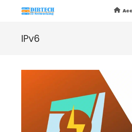
Skip
Acc
to
content
IPv6