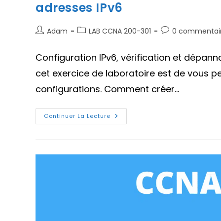
adresses IPv6
Auteur/autrice
Post
Commentaires
Adam
LAB CCNA 200-301
0 commentai
de
category:
de
la
la
Configuration IPv6, vérification et dépann
publication :
publication :
cet exercice de laboratoire est de vous 
configurations. Comment créer…
Lab
Continuer La Lecture
2
:
Configuration
IPv6,
Vérification
Et
Dépannage
Des
Adresses
IPv6