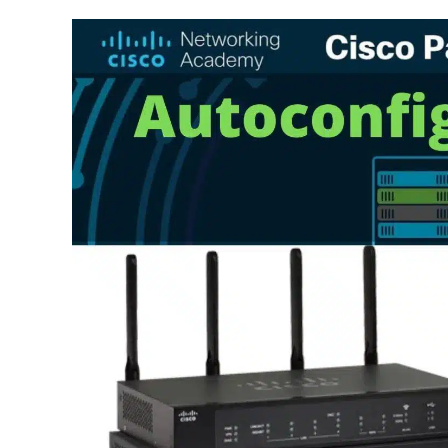
Les
Différences
Et
Leur
Impact
Sur
Internet