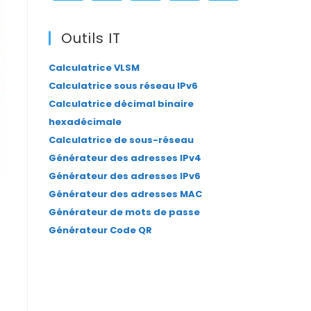
panel.
S’ouvre
S’ouvre
S’ouvre
S’ouvre
S’ouvre
dans
dans
dans
dans
dans
Outils IT
un
un
un
un
un
Calculatrice VLSM
nouvel
nouvel
nouvel
nouvel
nouvel
Calculatrice sous réseau IPv6
onglet
onglet
onglet
onglet
onglet
Calculatrice décimal binaire
hexadécimale
Calculatrice de sous-réseau
Générateur des adresses IPv4
Générateur des adresses IPv6
Générateur des adresses MAC
Générateur de mots de passe
Générateur Code QR