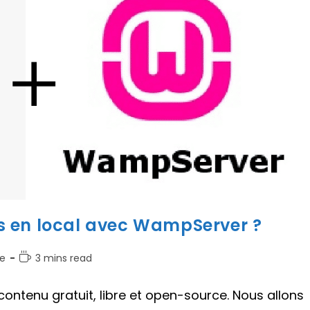
s en local avec WampServer ?
Temps
e
3 mins read
de
lecture :
ntenu gratuit, libre et open-source. Nous allons