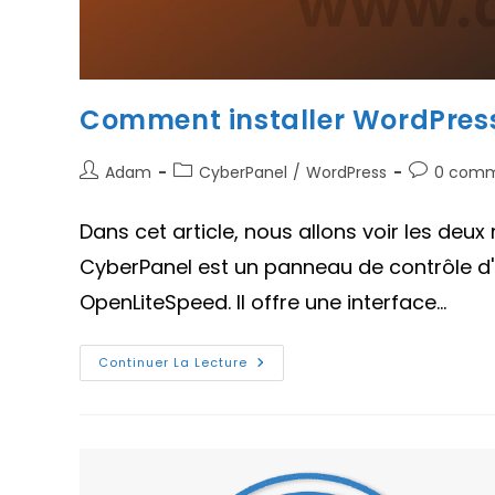
Comment installer WordPress
Auteur/autrice
Post
Commenta
Adam
CyberPanel
/
WordPress
0 comm
de
category:
de
la
la
Dans cet article, nous allons voir les deu
publication :
publication 
CyberPanel est un panneau de contrôle 
OpenLiteSpeed. Il offre une interface…
Comment
Continuer La Lecture
Installer
WordPress
Sur
CyberPanel
En
2
Méthodes
?