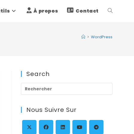
tils
À propos
Contact
Toggle
website
>
WordPress
search
Search
Press
Escape
to
Nous Suivre Sur
close
the
search