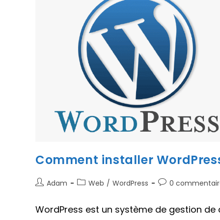
Comment installer WordPres
Auteur/autrice
Post
Commentaires
Adam
Web
/
WordPress
0 commentair
de
category:
de
la
la
WordPress est un système de gestion de co
publication :
publication :