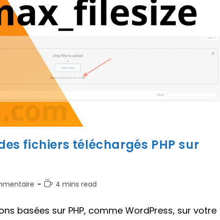
 des fichiers téléchargés PHP sur
aires
Temps
mmentaire
4 mins read
de
lecture :
tions basées sur PHP, comme WordPress, sur votre
on :