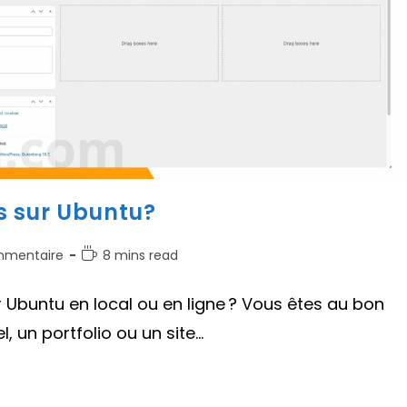
s sur Ubuntu?
aires
Temps
mmentaire
8 mins read
de
lecture :
 Ubuntu en local ou en ligne ? Vous êtes au bon
on :
, un portfolio ou un site…