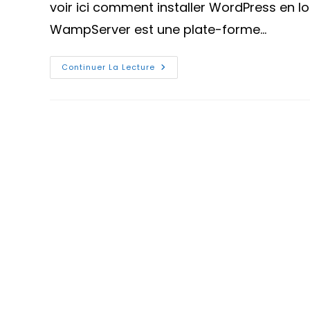
voir ici comment installer WordPress en l
WampServer est une plate-forme…
Comment
Continuer La Lecture
Installer
WordPress
En
Local
Avec
WampServer
?