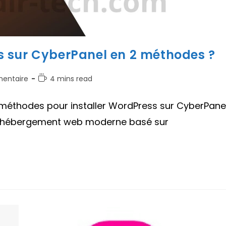
 sur CyberPanel en 2 méthodes ?
ires
Temps
entaire
4 mins read
de
lecture :
x méthodes pour installer WordPress sur CyberPanel
:
d'hébergement web moderne basé sur