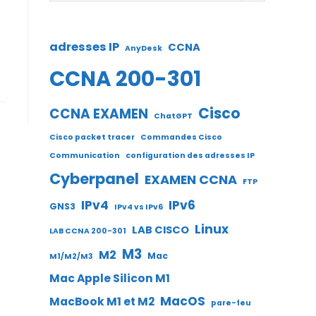
adresses IP
CCNA
AnyDesk
CCNA 200-301
Cisco
CCNA EXAMEN
ChatGPT
Cisco packet tracer
Commandes Cisco
Communication
configuration des adresses IP
Cyberpanel
EXAMEN CCNA
FTP
IPv4
IPv6
GNS3
IPv4 vs IPv6
Linux
LAB CISCO
LAB CCNA 200-301
M3
M2
Mac
M1/M2/M3
Mac Apple Silicon M1
MacOS
MacBook M1 et M2
pare-feu