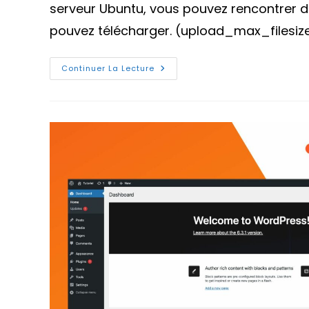
serveur Ubuntu, vous pouvez rencontrer des
pouvez télécharger. (upload_max_filesize
Augmenter
Continuer La Lecture
La
Limite
De
Taille
Des
Fichiers
Téléchargés
PHP
Sur
Ubuntu