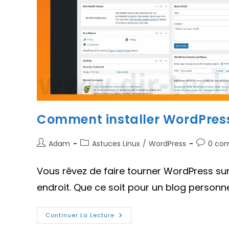
Comment installer WordPres
Auteur/autrice
Post
Comment
Adam
Astuces Linux
/
WordPress
0 co
de
category:
de
la
la
Vous rêvez de faire tourner WordPress sur
publication :
publicati
endroit. Que ce soit pour un blog personnel
Comment
Continuer La Lecture
Installer