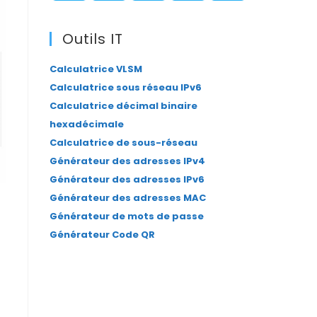
panel.
S’ouvre
S’ouvre
S’ouvre
S’ouvre
S’ouvre
dans
dans
dans
dans
dans
Outils IT
un
un
un
un
un
Calculatrice VLSM
nouvel
nouvel
nouvel
nouvel
nouvel
Calculatrice sous réseau IPv6
onglet
onglet
onglet
onglet
onglet
Calculatrice décimal binaire
hexadécimale
Calculatrice de sous-réseau
Générateur des adresses IPv4
Générateur des adresses IPv6
Générateur des adresses MAC
Générateur de mots de passe
Générateur Code QR