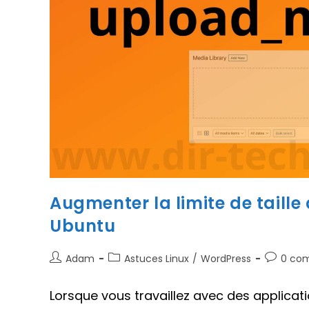
Augmenter la limite de taille
Ubuntu
Auteur/autrice
Post
Comment
Adam
Astuces Linux
/
WordPress
0 co
de
category:
de
la
la
Lorsque vous travaillez avec des applica
publication :
publicati