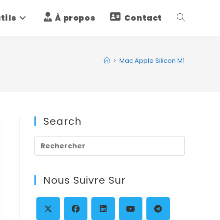
tils
À propos
Contact
Toggle
website
>
Mac Apple Silicon M1
search
Search
Press
Escape
to
Nous Suivre Sur
close
the
search