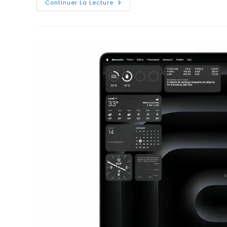
Installer
Continuer La Lecture
Une
Machine
Virtuelle
Sur
Les
Mac
M1,
M2
Ou
M3
Avec
Apple
Silicon