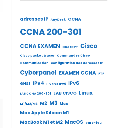
adresses IP
CCNA
AnyDesk
CCNA 200-301
Cisco
CCNA EXAMEN
ChatGPT
Cisco packet tracer
Commandes Cisco
Communication
configuration des adresses IP
Cyberpanel
EXAMEN CCNA
FTP
IPv4
IPv6
GNS3
IPv4 vs IPv6
Linux
LAB CISCO
LAB CCNA 200-301
M3
M2
Mac
M1/M2/M3
Mac Apple Silicon M1
MacOS
MacBook M1 et M2
pare-feu