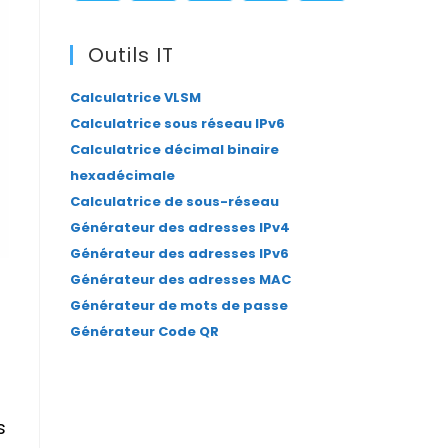
panel.
S’ouvre
S’ouvre
S’ouvre
S’ouvre
S’ouvre
dans
dans
dans
dans
dans
Outils IT
un
un
un
un
un
Calculatrice VLSM
nouvel
nouvel
nouvel
nouvel
nouvel
Calculatrice sous réseau IPv6
onglet
onglet
onglet
onglet
onglet
Calculatrice décimal binaire
hexadécimale
Calculatrice de sous-réseau
Générateur des adresses IPv4
Générateur des adresses IPv6
Générateur des adresses MAC
Générateur de mots de passe
Générateur Code QR
s