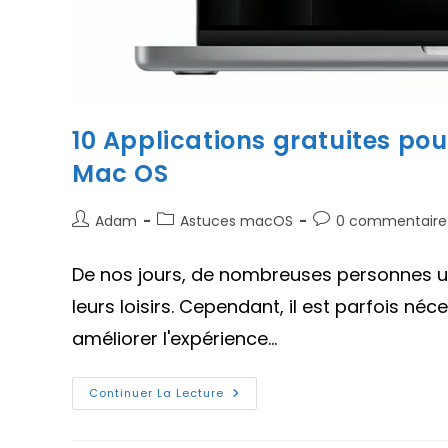
10 Applications gratuites pou
Mac OS
Auteur/autrice
Post
Commentaires
Adam
Astuces macOS
0 commentaire
de
category:
de
la
la
De nos jours, de nombreuses personnes uti
publication :
publication :
leurs loisirs. Cependant, il est parfois né
améliorer l'expérience…
10
Continuer La Lecture
Applications
Gratuites
Pour