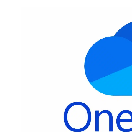
Améliorer
Votre
Expérience
Sur
Mac
OS