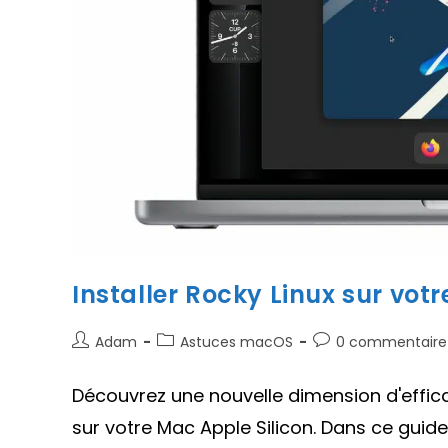
Installer Rocky Linux sur vot
Auteur/autrice
Post
Commentaires
Adam
Astuces macOS
0 commentaire
de
category:
de
la
la
Découvrez une nouvelle dimension d'effica
publication :
publication :
sur votre Mac Apple Silicon. Dans ce guid