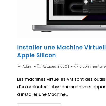
Installer une Machine Virtuel
Apple Silicon
Auteur/autrice
Post
Commentaires
Adam
Astuces macOS
0 commentaire
de
category:
de
la
la
Les machines virtuelles VM sont des outil
publication :
publication :
d'un ordinateur physique sur divers appare
à installer une Machine…