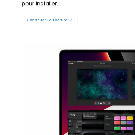
pour Installer…
Installer
Continuer La Lecture
Rocky
Linux
Sur
Votre
Mac
Apple
Silicon