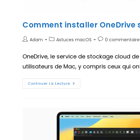
Comment installer OneDrive s
Auteur/autrice
Post
Commentaires
Adam
Astuces macOS
0 commentaire
de
category:
de
la
la
OneDrive, le service de stockage cloud de
publication :
publication :
utilisateurs de Mac, y compris ceux qui on
Comment
Continuer La Lecture
Installer
OneDrive
Sur
Mac
Apple
Silicone
M1,
M2,
M3
?