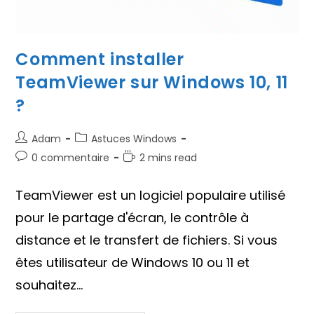
Comment installer
TeamViewer sur Windows 10, 11
?
Auteur/autrice
Post
Adam
Astuces Windows
de
category:
Commentaires
Temps
0 commentaire
2 mins read
la
de
de
publication :
la
lecture :
TeamViewer est un logiciel populaire utilisé
publication :
pour le partage d'écran, le contrôle à
distance et le transfert de fichiers. Si vous
êtes utilisateur de Windows 10 ou 11 et
souhaitez…