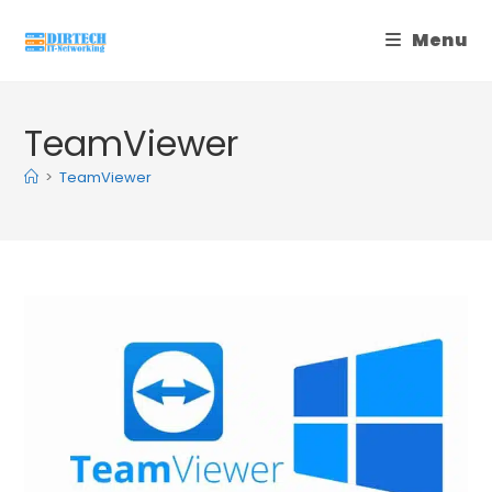
Skip
Menu
to
content
TeamViewer
>
TeamViewer