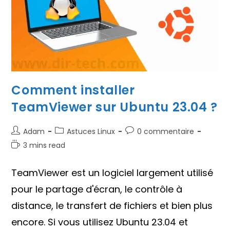
Comment installer
TeamViewer sur Ubuntu 23.04 ?
Auteur/autrice
Post
Commentaires
Adam
Astuces Linux
0 commentaire
de
category:
de
Temps
3 mins read
la
la
de
publication :
publication :
lecture :
TeamViewer est un logiciel largement utilisé
pour le partage d'écran, le contrôle à
distance, le transfert de fichiers et bien plus
encore. Si vous utilisez Ubuntu 23.04 et