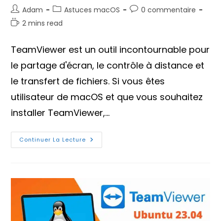
Auteur/autrice
Post
Commentaires
Adam
Astuces macOS
0 commentaire
de
category:
de
Temps
2 mins read
la
la
de
publication :
publication :
lecture :
TeamViewer est un outil incontournable pour
le partage d'écran, le contrôle à distance et
le transfert de fichiers. Si vous êtes
utilisateur de macOS et que vous souhaitez
installer TeamViewer,…
Comment
Continuer La Lecture
Installer
TeamViewer
Sur
MacOS
M1,
M2
Ou
M3
?