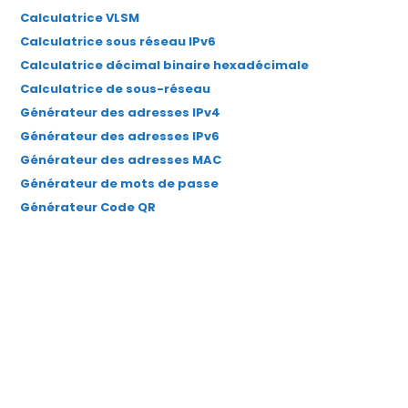
Calculatrice VLSM
nouvel
nouvel
nouvel
nouvel
nouvel
Calculatrice sous réseau IPv6
onglet
onglet
onglet
onglet
onglet
Calculatrice décimal binaire hexadécimale
Calculatrice de sous-réseau
Générateur des adresses IPv4
Générateur des adresses IPv6
Générateur des adresses MAC
Générateur de mots de passe
Générateur Code QR