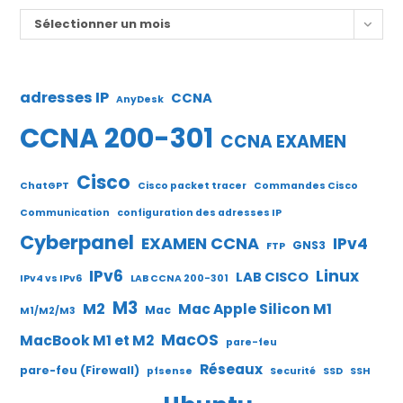
Archives
Sélectionner un mois
adresses IP
CCNA
AnyDesk
CCNA 200-301
CCNA EXAMEN
Cisco
ChatGPT
Cisco packet tracer
Commandes Cisco
Communication
configuration des adresses IP
Cyberpanel
EXAMEN CCNA
IPv4
GNS3
FTP
IPv6
Linux
LAB CISCO
IPv4 vs IPv6
LAB CCNA 200-301
M3
M2
Mac Apple Silicon M1
Mac
M1/M2/M3
MacOS
MacBook M1 et M2
pare-feu
Réseaux
pare-feu (Firewall)
pfsense
Securité
SSD
SSH