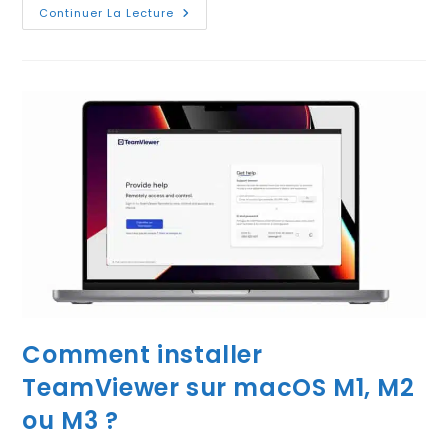
Comment
Continuer La Lecture
Installer
TeamViewer
Sur
Windows
10,
11
?
Comment installer
TeamViewer sur macOS M1, M2
ou M3 ?