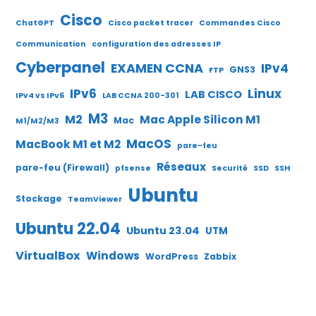
Cisco
ChatGPT
Cisco packet tracer
Commandes Cisco
Communication
configuration des adresses IP
Cyberpanel
EXAMEN CCNA
IPv4
GNS3
FTP
IPv6
Linux
LAB CISCO
IPv4 vs IPv6
LAB CCNA 200-301
M3
M2
Mac Apple Silicon M1
Mac
M1/M2/M3
MacOS
MacBook M1 et M2
pare-feu
Réseaux
pare-feu (Firewall)
pfsense
Securité
SSD
SSH
Ubuntu
Stockage
TeamViewer
Ubuntu 22.04
Ubuntu 23.04
UTM
VirtualBox
Windows
WordPress
Zabbix