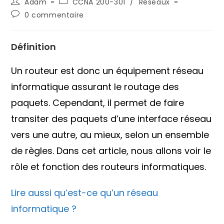
Auteur/autrice
Post
Adam
CCNA 200-301
/
Réseaux
de
category:
Commentaires
0 commentaire
la
de
publication :
la
publication :
Définition
Un routeur est donc un équipement réseau
informatique assurant le routage des
paquets. Cependant, il permet de faire
transiter des paquets d’une interface réseau
vers une autre, au mieux, selon un ensemble
de règles. Dans cet article, nous allons voir le
rôle et fonction des routeurs informatiques.
Lire aussi qu’est-ce qu’un réseau
informatique ?