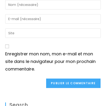
Enter
your
name
Enter
or
your
username
email
Saisir
to
address
l’URL
comment
to
de
comment
votre
Enregistrer mon nom, mon e-mail et mon
site
(facultatif)
site dans le navigateur pour mon prochain
commentaire.
Search