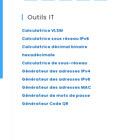
panel.
S’ouvre
S’ouvre
S’ouvre
S’ouvre
S’ouvre
dans
dans
dans
dans
dans
Outils IT
un
un
un
un
un
Calculatrice VLSM
nouvel
nouvel
nouvel
nouvel
nouvel
Calculatrice sous réseau IPv6
onglet
onglet
onglet
onglet
onglet
Calculatrice décimal binaire
hexadécimale
Calculatrice de sous-réseau
Générateur des adresses IPv4
Générateur des adresses IPv6
Générateur des adresses MAC
Générateur de mots de passe
Générateur Code QR