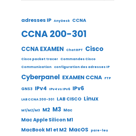
adresses IP
CCNA
AnyDesk
CCNA 200-301
Cisco
CCNA EXAMEN
ChatGPT
Cisco packet tracer
Commandes Cisco
Communication
configuration des adresses IP
Cyberpanel
EXAMEN CCNA
FTP
IPv4
IPv6
GNS3
IPv4 vs IPv6
Linux
LAB CISCO
LAB CCNA 200-301
M3
M2
Mac
M1/M2/M3
Mac Apple Silicon M1
MacOS
MacBook M1 et M2
pare-feu