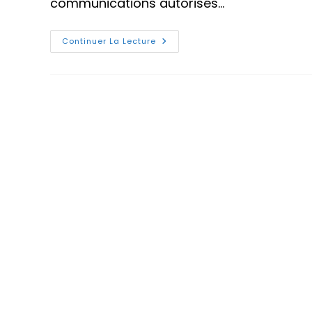
communications autorisés…
Pare-
Continuer La Lecture
Feu
Next-
Generation
Et
IPS