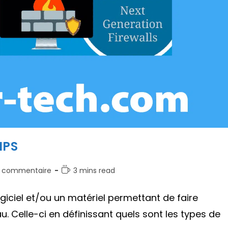
IPS
mentaires
Temps
 commentaire
3 mins read
de
lecture :
ogiciel et/ou un matériel permettant de faire
cation :
u. Celle-ci en définissant quels sont les types de