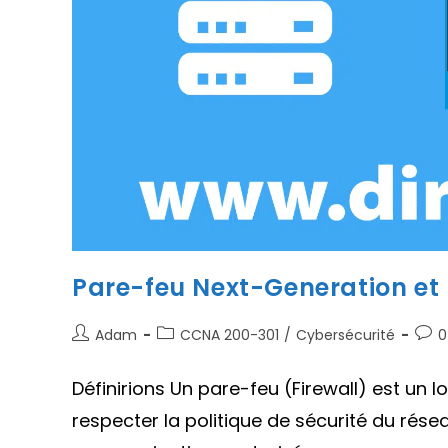
Pare-feu Next-Generation et 
Auteur/autrice
Post
Com
Adam
CCNA 200-301
/
Cybersécurité
0
de
category:
de
la
la
Définirions Un pare-feu (Firewall) est un l
publication :
publi
respecter la politique de sécurité du résea