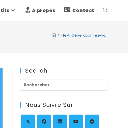
tils
À propos
Contact
Toggle
website
>
Next-Generation Firewall
search
Search
Press
Escape
to
Nous Suivre Sur
close
the
search