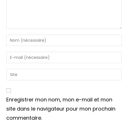
Enter
your
name
Enter
or
your
username
email
Saisir
to
address
l’URL
comment
to
de
comment
votre
Enregistrer mon nom, mon e-mail et mon
site
(facultatif)
site dans le navigateur pour mon prochain
commentaire.