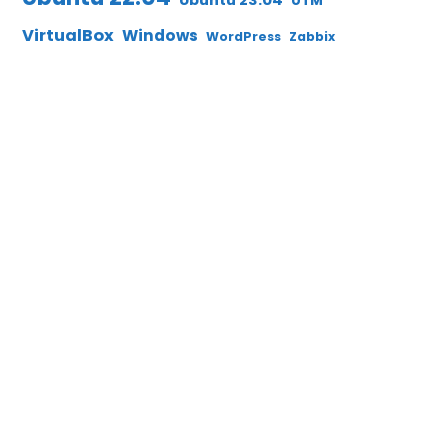
Ubuntu 23.04
UTM
VirtualBox
Windows
WordPress
Zabbix