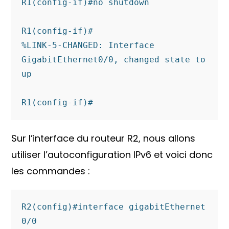
R1(config-if)#no shutdown 

R1(config-if)#

%LINK-5-CHANGED: Interface 
GigabitEthernet0/0, changed state to 
up

R1(config-if)#
Sur l’interface du routeur R2, nous allons
utiliser l’autoconfiguration IPv6 et voici donc
les commandes :
R2(config)#interface gigabitEthernet 
0/0
