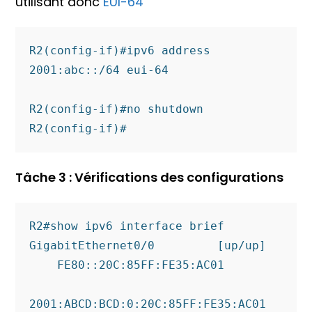
utilisant donc
EUI-64
R2(config-if)#ipv6 address 
2001:abc::/64 eui-64 

R2(config-if)#no shutdown 

R2(config-if)#
Tâche 3 : Vérifications des configurations
R2#show ipv6 interface brief 

GigabitEthernet0/0         [up/up]

    FE80::20C:85FF:FE35:AC01

2001:ABCD:BCD:0:20C:85FF:FE35:AC01
