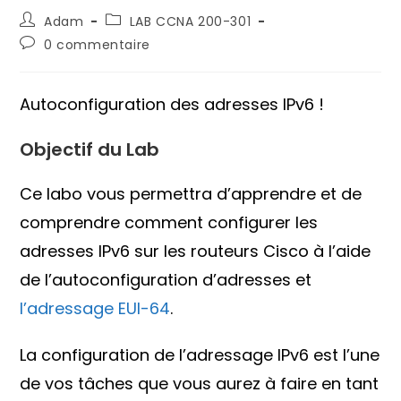
Auteur/autrice
Post
Adam
LAB CCNA 200-301
de
category:
Commentaires
0 commentaire
la
de
publication :
la
publication :
Autoconfiguration des adresses IPv6 !
Objectif du Lab
Ce labo vous permettra d’apprendre et de
comprendre comment configurer les
adresses IPv6 sur les routeurs Cisco à l’aide
de l’autoconfiguration d’adresses et
l’adressage EUI-64
.
La configuration de l’adressage IPv6 est l’une
de vos tâches que vous aurez à faire en tant