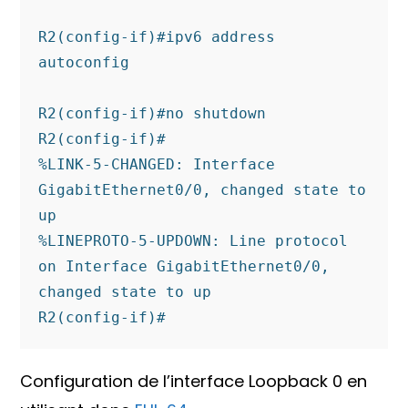
R2(config-if)#ipv6 address 
autoconfig 

R2(config-if)#no shutdown 

R2(config-if)#

%LINK-5-CHANGED: Interface 
GigabitEthernet0/0, changed state to 
up

%LINEPROTO-5-UPDOWN: Line protocol 
on Interface GigabitEthernet0/0, 
changed state to up

R2(config-if)#
Configuration de l’interface Loopback 0 en