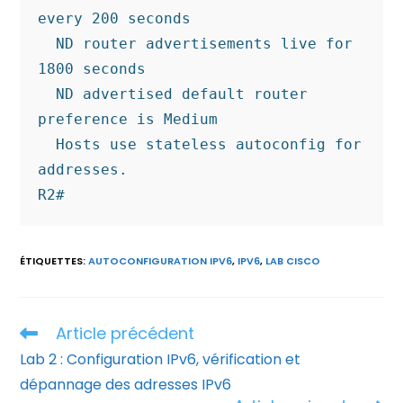
every 200 seconds

  ND router advertisements live for 
1800 seconds

  ND advertised default router 
preference is Medium

  Hosts use stateless autoconfig for 
addresses.

R2#
ÉTIQUETTES
:
AUTOCONFIGURATION IPV6
,
IPV6
,
LAB CISCO
Article précédent
Read
more
Lab 2 : Configuration IPv6, vérification et
articles
dépannage des adresses IPv6