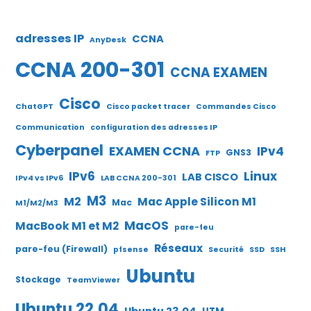
adresses IP
CCNA
AnyDesk
CCNA 200-301
CCNA EXAMEN
Cisco
ChatGPT
Cisco packet tracer
Commandes Cisco
Communication
configuration des adresses IP
Cyberpanel
EXAMEN CCNA
IPv4
GNS3
FTP
IPv6
Linux
LAB CISCO
IPv4 vs IPv6
LAB CCNA 200-301
M3
M2
Mac Apple Silicon M1
Mac
M1/M2/M3
MacOS
MacBook M1 et M2
pare-feu
Réseaux
pare-feu (Firewall)
pfsense
Securité
SSD
SSH
Ubuntu
Stockage
TeamViewer
Ubuntu 22.04