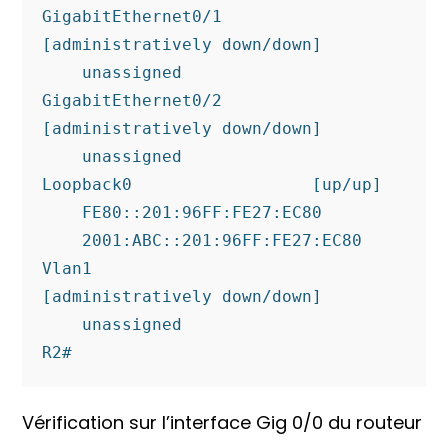
GigabitEthernet0/1         
[administratively down/down]

    unassigned

GigabitEthernet0/2         
[administratively down/down]

    unassigned

Loopback0                  [up/up]

    FE80::201:96FF:FE27:EC80

    2001:ABC::201:96FF:FE27:EC80

Vlan1                      
[administratively down/down]

    unassigned

R2#
Vérification sur l’interface Gig 0/0 du routeur