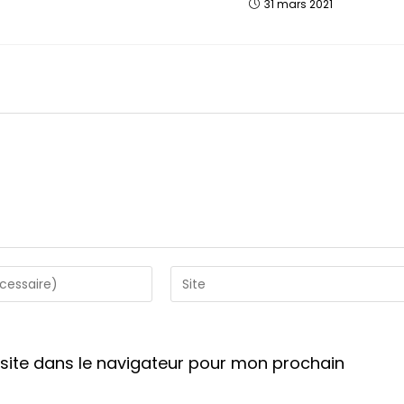
31 mars 2021
Saisir
l’URL
de
votre
site dans le navigateur pour mon prochain
site
(facultatif)