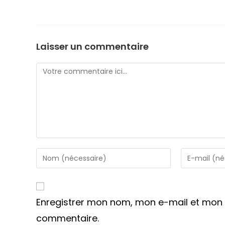
Laisser un commentaire
Comment
Enter
Enter
your
your
name
email
or
address
Enregistrer mon nom, mon e-mail et mon 
username
to
to
comment
commentaire.