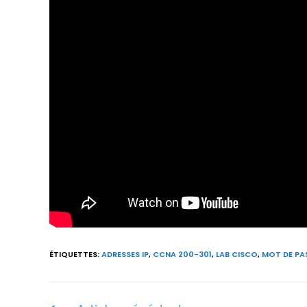
ÉTIQUETTES
:
ADRESSES IP
,
CCNA 200-301
,
LAB CISCO
,
MOT DE PA