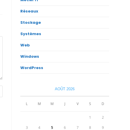
Réseaux
Stockage
Systèmes
Web
Windows
WordPress
AOÛT 2026
L
M
M
J
V
S
D
1
2
3
4
5
6
7
8
9