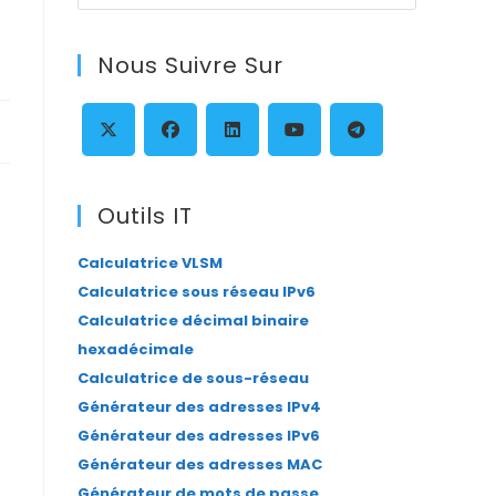
Escape
to
Nous Suivre Sur
close
the
search
panel.
S’ouvre
S’ouvre
S’ouvre
S’ouvre
S’ouvre
dans
dans
dans
dans
dans
Outils IT
un
un
un
un
un
Calculatrice VLSM
nouvel
nouvel
nouvel
nouvel
nouvel
Calculatrice sous réseau IPv6
onglet
onglet
onglet
onglet
onglet
Calculatrice décimal binaire
hexadécimale
Calculatrice de sous-réseau
Générateur des adresses IPv4
Générateur des adresses IPv6
Générateur des adresses MAC
Générateur de mots de passe