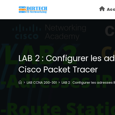
Skip
Acc
to
content
LAB 2 : Configurer les a
Cisco Packet Tracer
>
LAB CCNA 200-301
>
LAB 2 : Configurer les adresses 