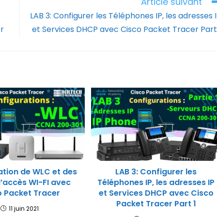
Article suivant
LAB 3: Configurer les Téléphones IP, les adresses 
r
et Services DHCP avec Cisco Packet Tracer Part
ation de WLC et des
LAB 3: Configurer les
d’accès WI-FI avec
Téléphones IP, les adresses IP
o Packet Tracer
et Services DHCP avec Cisco
Packet Tracer Part 1
11 juin 2021