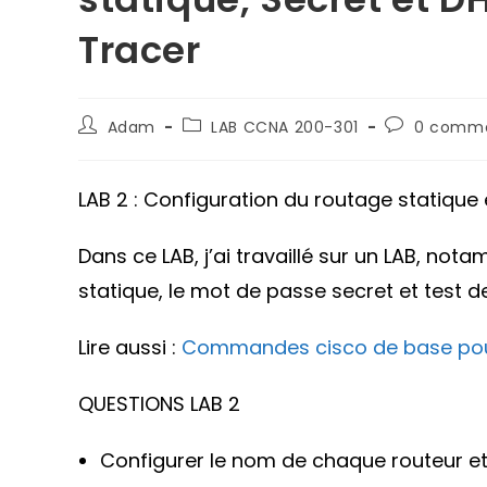
Tracer
Auteur/autrice
Post
Commentai
Adam
LAB CCNA 200-301
0 comme
de
category:
de
la
la
publication :
publication :
LAB 2 : Configuration du routage statique
Dans ce LAB, j’ai travaillé sur un LAB, no
statique, le mot de passe secret et test d
Lire aussi :
Commandes cisco de base pour 
QUESTIONS LAB 2
Configurer le nom de chaque routeur et