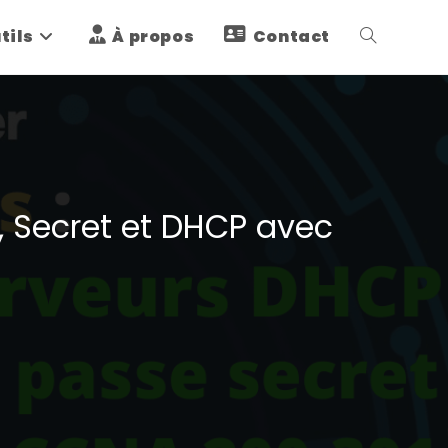
tils
À propos
Contact
Toggle
website
search
e, Secret et DHCP avec