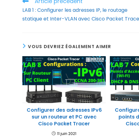
Article précédent
Read
more
LAB 1 : Configurer les adresses IP, le routage
articles
statique et Inter-VLAN avec Cisco Packet Trace
VOUS DEVRIEZ ÉGALEMENT AIMER
Configurer des adresses IPv6
Configur
sur un routeur et PC avec
points 
Cisco Packet Tracer
Cisc
11 juin 2021