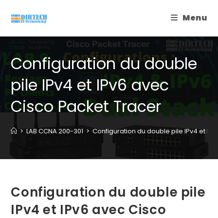
Skip
Menu
to
content
Configuration du double
pile IPv4 et IPv6 avec
Cisco Packet Tracer
>
LAB CCNA 200-301
>
Configuration du double pile IPv4 et IP
Configuration du double pile
IPv4 et IPv6 avec Cisco