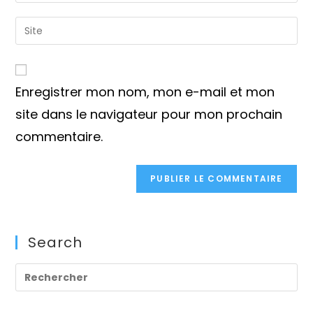
your
username
email
Saisir
to
address
l’URL
comment
to
de
comment
votre
Enregistrer mon nom, mon e-mail et mon
site
(facultatif)
site dans le navigateur pour mon prochain
commentaire.
Search
Pre
Es
to