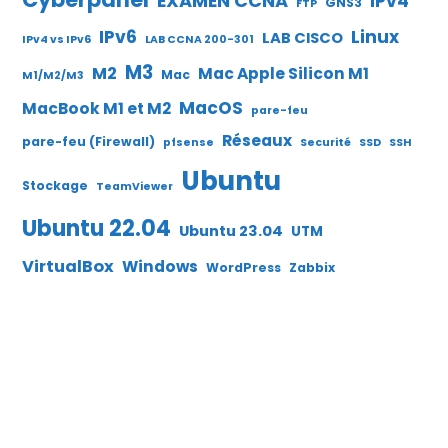
EXAMEN CCNA
IPv4
GNS3
FTP
IPv6
Linux
LAB CISCO
IPv4 vs IPv6
LAB CCNA 200-301
M3
M2
Mac Apple Silicon M1
Mac
M1/M2/M3
MacOS
MacBook M1 et M2
pare-feu
Réseaux
pare-feu (Firewall)
pfsense
Securité
SSD
SSH
Ubuntu
Stockage
TeamViewer
Ubuntu 22.04
Ubuntu 23.04
UTM
VirtualBox
Windows
WordPress
Zabbix