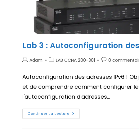
Lab 3 : Autoconfiguration de
Auteur/autrice
Post
Commentaires
Adam
LAB CCNA 200-301
0 commentai
de
category:
de
la
la
Autoconfiguration des adresses IPv6 ! Ob
publication :
publication :
et de comprendre comment configurer les 
l'autoconfiguration d'adresses…
Lab
Continuer La Lecture
3
:
Autoconfiguration
Des
Adresses