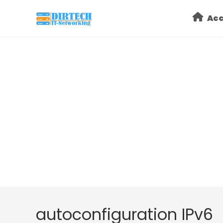
Skip
Acc
to
content
autoconfiguration IPv6