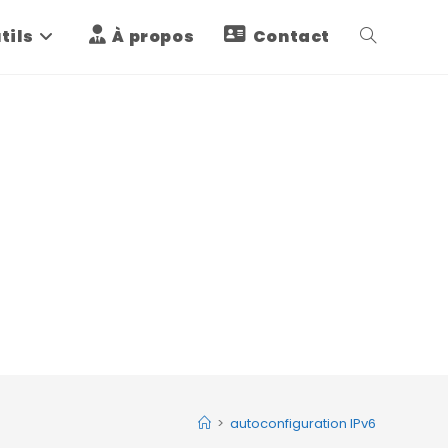
tils
À propos
Contact
Toggle
website
search
>
autoconfiguration IPv6