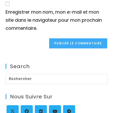
de
comment
votre
Enregistrer mon nom, mon e-mail et mon
site
(facultatif)
site dans le navigateur pour mon prochain
commentaire.
Search
Pre
Es
to
Nous Suivre Sur
clo
th
se