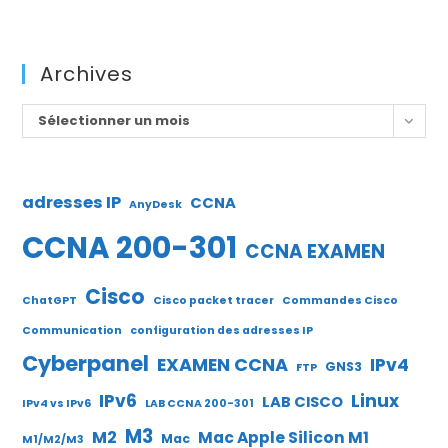
Archives
Archives
Sélectionner un mois
adresses IP
CCNA
AnyDesk
CCNA 200-301
CCNA EXAMEN
Cisco
ChatGPT
Cisco packet tracer
Commandes Cisco
Communication
configuration des adresses IP
Cyberpanel
EXAMEN CCNA
IPv4
GNS3
FTP
IPv6
Linux
LAB CISCO
IPv4 vs IPv6
LAB CCNA 200-301
M3
M2
Mac Apple Silicon M1
Mac
M1/M2/M3