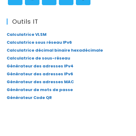
pan
S’ouvre
S’ouvre
S’ouvre
S’ouvre
S’ouvre
dans
dans
dans
dans
dans
Outils IT
un
un
un
un
un
Calculatrice VLSM
nouvel
nouvel
nouvel
nouvel
nouvel
Calculatrice sous réseau IPv6
onglet
onglet
onglet
onglet
onglet
Calculatrice décimal binaire hexadécimale
Calculatrice de sous-réseau
Générateur des adresses IPv4
Générateur des adresses IPv6
Générateur des adresses MAC
Générateur de mots de passe
Générateur Code QR