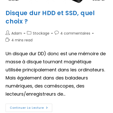
Disque dur HDD et SSD, quel
choix ?
Auteur/autrice
Post
Commentaires
Adam
Stockage
4 commentaires
de
category:
de
Temps
4 mins read
la
la
de
publication :
publication :
lecture :
Un disque dur DD) donc est une mémoire de
masse à disque tournant magnétique
utilisée principalement dans les ordinateurs.
Mais également dans des baladeurs
numériques, des caméscopes, des
lecteurs/enregistreurs de…
Disque
Continuer La Lecture
Dur