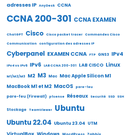
adresses IP
CCNA
AnyDesk
CCNA 200-301
CCNA EXAMEN
Cisco
ChatGPT
Cisco packet tracer
Commandes Cisco
Communication
configuration des adresses IP
Cyberpanel
EXAMEN CCNA
IPv4
GNS3
FTP
IPv6
Linux
LAB CISCO
IPv4 vs IPv6
LAB CCNA 200-301
M3
M2
Mac Apple Silicon M1
Mac
M1/M2/M3
MacOS
MacBook M1 et M2
pare-feu
Réseaux
pare-feu (Firewall)
pfsense
Securité
SSD
SSH
Ubuntu
Stockage
TeamViewer
Ubuntu 22.04
Ubuntu 23.04
UTM
VirtualBox
Windows
WordPress
Zabbix