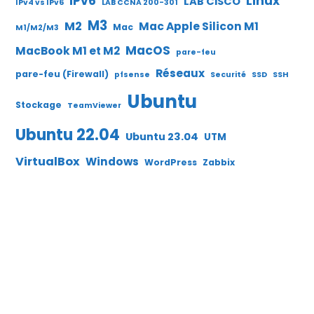
IPv6
Linux
LAB CISCO
IPv4 vs IPv6
LAB CCNA 200-301
M3
M2
Mac Apple Silicon M1
Mac
M1/M2/M3
MacOS
MacBook M1 et M2
pare-feu
Réseaux
pare-feu (Firewall)
pfsense
Securité
SSD
SSH
Ubuntu
Stockage
TeamViewer
Ubuntu 22.04
Ubuntu 23.04
UTM
VirtualBox
Windows
WordPress
Zabbix