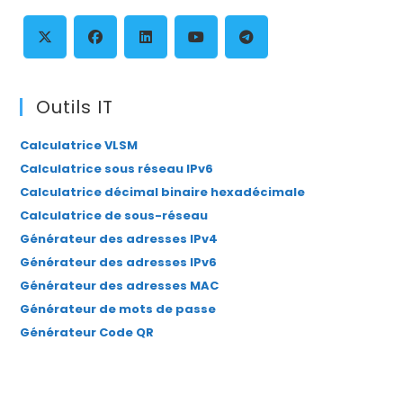
th
se
pan
S’ouvre
S’ouvre
S’ouvre
S’ouvre
S’ouvre
dans
dans
dans
dans
dans
Outils IT
un
un
un
un
un
Calculatrice VLSM
nouvel
nouvel
nouvel
nouvel
nouvel
Calculatrice sous réseau IPv6
onglet
onglet
onglet
onglet
onglet
Calculatrice décimal binaire hexadécimale
Calculatrice de sous-réseau
Générateur des adresses IPv4
Générateur des adresses IPv6
Générateur des adresses MAC
Générateur de mots de passe
Générateur Code QR