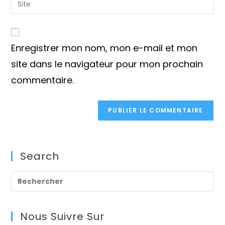
to
address
l’URL
comment
to
de
comment
votre
Enregistrer mon nom, mon e-mail et mon
site
(facultatif)
site dans le navigateur pour mon prochain
commentaire.
Search
Pre
Es
to
Nous Suivre Sur
clo