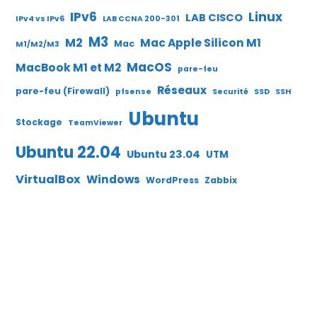
IPv6
Linux
LAB CISCO
IPv4 vs IPv6
LAB CCNA 200-301
M3
M2
Mac Apple Silicon M1
Mac
M1/M2/M3
MacOS
MacBook M1 et M2
pare-feu
Réseaux
pare-feu (Firewall)
pfsense
Securité
SSD
SSH
Ubuntu
Stockage
TeamViewer
Ubuntu 22.04
Ubuntu 23.04
UTM
VirtualBox
Windows
WordPress
Zabbix