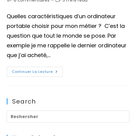
8 commentaires
5 mins read
la
de
de
publication :
la
lecture :
Quelles caractéristiques d’un ordinateur
publication :
portable choisir pour mon métier ? C’est la
question que tout le monde se pose. Par
exemple je me rappelle le dernier ordinateur
que j’ai acheté,…
Quelles
Continuer La Lecture
Caractéristiques
D’un
Ordinateur
Choisir?
Search
Pre
Es
to