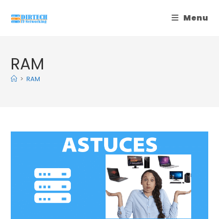
Skip
Menu
to
content
RAM
>
RAM