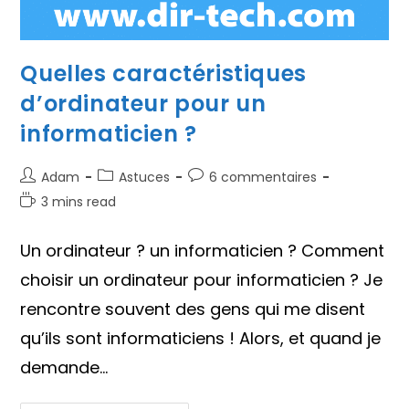
Quelles caractéristiques
d’ordinateur pour un
informaticien ?
Auteur/autrice
Post
Commentaires
Adam
Astuces
6 commentaires
de
category:
de
Temps
3 mins read
la
la
de
publication :
publication :
lecture :
Un ordinateur ? un informaticien ? Comment
choisir un ordinateur pour informaticien ? Je
rencontre souvent des gens qui me disent
qu’ils sont informaticiens ! Alors, et quand je
demande…