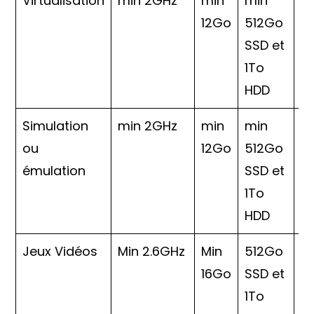
Virtualisation
min 2GHz
min
min
N
12Go
512Go
A
SSD et
1To
HDD
Simulation
min 2GHz
min
min
N
ou
12Go
512Go
A
émulation
SSD et
1To
HDD
Jeux Vidéos
Min 2.6GHz
Min
512Go
16Go
SSD et
1To
N