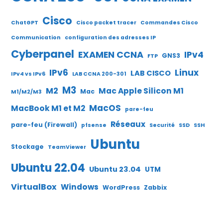
Cisco
ChatGPT
Cisco packet tracer
Commandes Cisco
Communication
configuration des adresses IP
Cyberpanel
EXAMEN CCNA
IPv4
GNS3
FTP
IPv6
Linux
LAB CISCO
IPv4 vs IPv6
LAB CCNA 200-301
M3
M2
Mac Apple Silicon M1
Mac
M1/M2/M3
MacOS
MacBook M1 et M2
pare-feu
Réseaux
pare-feu (Firewall)
pfsense
Securité
SSD
SSH
Ubuntu
Stockage
TeamViewer
Ubuntu 22.04
Ubuntu 23.04
UTM
VirtualBox
Windows
WordPress
Zabbix