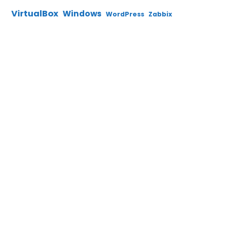
VirtualBox
Windows
WordPress
Zabbix