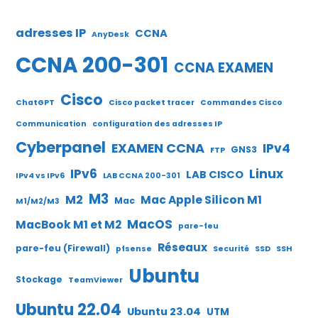
adresses IP
CCNA
AnyDesk
CCNA 200-301
CCNA EXAMEN
Cisco
ChatGPT
Cisco packet tracer
Commandes Cisco
Communication
configuration des adresses IP
Cyberpanel
EXAMEN CCNA
IPv4
GNS3
FTP
IPv6
Linux
LAB CISCO
IPv4 vs IPv6
LAB CCNA 200-301
M3
M2
Mac Apple Silicon M1
Mac
M1/M2/M3
MacOS
MacBook M1 et M2
pare-feu
Réseaux
pare-feu (Firewall)
pfsense
Securité
SSD
SSH
Ubuntu
Stockage
TeamViewer
Ubuntu 22.04
Ubuntu 23.04
UTM