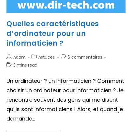
Quelles caractéristiques
d’ordinateur pour un
informaticien ?
Auteur/autrice
Post
Commentaires
Adam
Astuces
6 commentaires
de
category:
de
Temps
3 mins read
la
la
de
publication :
publication :
lecture :
Un ordinateur ? un informaticien ? Comment
choisir un ordinateur pour informaticien ? Je
rencontre souvent des gens qui me disent
qu’ils sont informaticiens ! Alors, et quand je
demande…