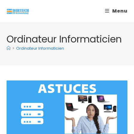
Skip
Menu
to
content
Ordinateur Informaticien
>
Ordinateur Informaticien