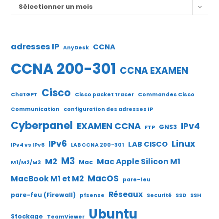
Archives
Sélectionner un mois
adresses IP
CCNA
AnyDesk
CCNA 200-301
CCNA EXAMEN
Cisco
ChatGPT
Cisco packet tracer
Commandes Cisco
Communication
configuration des adresses IP
Cyberpanel
EXAMEN CCNA
IPv4
GNS3
FTP
IPv6
Linux
LAB CISCO
IPv4 vs IPv6
LAB CCNA 200-301
M3
M2
Mac Apple Silicon M1
Mac
M1/M2/M3
MacOS
MacBook M1 et M2
pare-feu
Réseaux
pare-feu (Firewall)
pfsense
Securité
SSD
SSH
Ubuntu
Stockage
TeamViewer