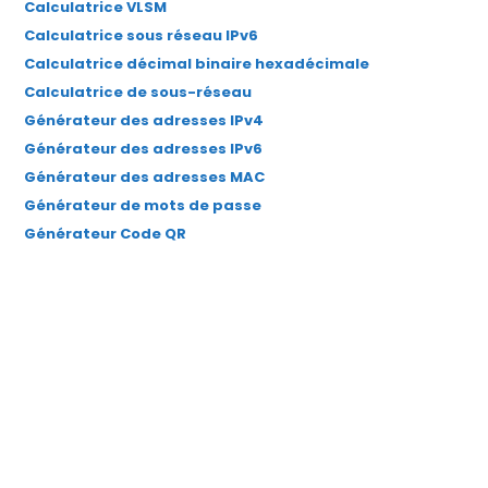
Calculatrice VLSM
nouvel
nouvel
nouvel
nouvel
nouvel
Calculatrice sous réseau IPv6
onglet
onglet
onglet
onglet
onglet
Calculatrice décimal binaire hexadécimale
Calculatrice de sous-réseau
Générateur des adresses IPv4
Générateur des adresses IPv6
Générateur des adresses MAC
Générateur de mots de passe
Générateur Code QR