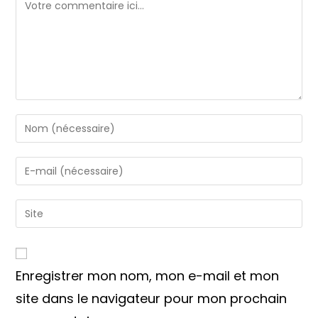
Comment
Enter
your
name
Enter
or
your
username
email
Saisir
to
address
l’URL
comment
to
de
comment
votre
Enregistrer mon nom, mon e-mail et mon
site
(facultatif)
site dans le navigateur pour mon prochain