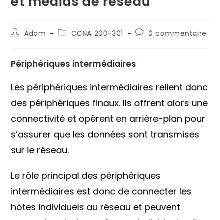
et médias de réseau
Auteur/autrice
Post
Commentaires
Adam
CCNA 200-301
0 commentaire
de
category:
de
la
la
publication :
publication :
Périphériques intermédiaires
Les périphériques intermédiaires relient donc
des périphériques finaux. Ils offrent alors une
connectivité et opèrent en arrière-plan pour
s’assurer que les données sont transmises
sur le réseau.
Le rôle principal des périphériques
intermédiaires est donc de connecter les
hôtes individuels au réseau et peuvent