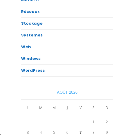
Réseaux
Stockage
Systèmes
Web
Windows
WordPress
-
AOÛT 2026
L
M
M
J
V
S
D
1
2
3
4
5
6
7
8
9