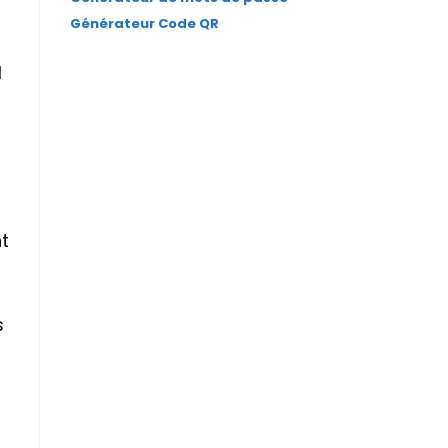
Générateur Code QR
l
t
s