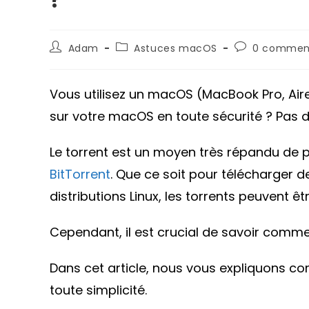
Auteur/autrice
Post
Commentaire
Adam
Astuces macOS
0 commen
de
category:
de
la
la
publication :
publication :
Vous utilisez un macOS (MacBook Pro, Aire,
sur votre macOS en toute sécurité ? Pas d
Le torrent est un moyen très répandu de p
BitTorrent
. Que ce soit pour télécharger de
distributions Linux, les torrents peuvent êtr
Cependant, il est crucial de savoir comment
Dans cet article, nous vous expliquons c
toute simplicité.