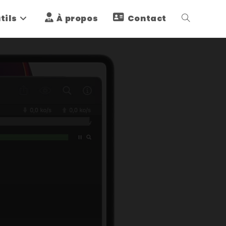
tils
À propos
Contact
Toggle
website
search