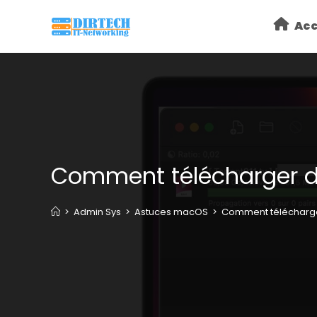
Skip
Acc
to
content
Comment télécharger d
>
Admin Sys
>
Astuces macOS
>
Comment télécharge