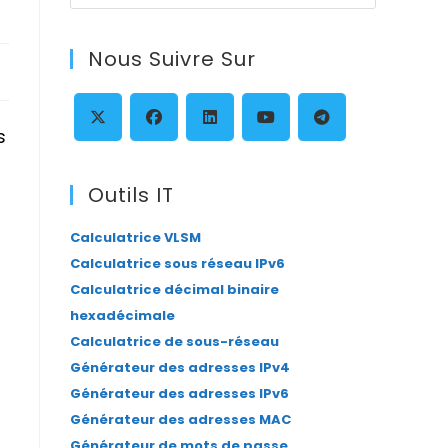
Escape
to
Nous Suivre Sur
close
the
search
s
panel.
S’ouvre
S’ouvre
S’ouvre
S’ouvre
S’ouvre
dans
dans
dans
dans
dans
Outils IT
un
un
un
un
un
Calculatrice VLSM
nouvel
nouvel
nouvel
nouvel
nouvel
Calculatrice sous réseau IPv6
onglet
onglet
onglet
onglet
onglet
Calculatrice décimal binaire
hexadécimale
Calculatrice de sous-réseau
Générateur des adresses IPv4
Générateur des adresses IPv6
Générateur des adresses MAC
Générateur de mots de passe