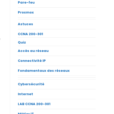
Pare-feu
Proxmox
Astuces
CCNA 200-301
e
Quiz
Accès au réseau
Connectivité IP
Fondamentaux des réseaux
Cybersécurité
Internet
LAB CCNA 200-301
Métier IT