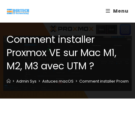
Skip
Menu
to
content
Comment installer
Proxmox VE sur Mac M1,
M2, M3 avec UTM ?
>
Admin Sys
>
Astuces macOS
>
Comment installer Proxmox 