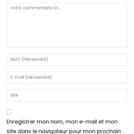
Comment
Enter
your
name
Enter
or
your
username
email
Saisir
to
address
l’URL
comment
to
de
comment
votre
Enregistrer mon nom, mon e-mail et mon
site
(facultatif)
site dans le navigateur pour mon prochain