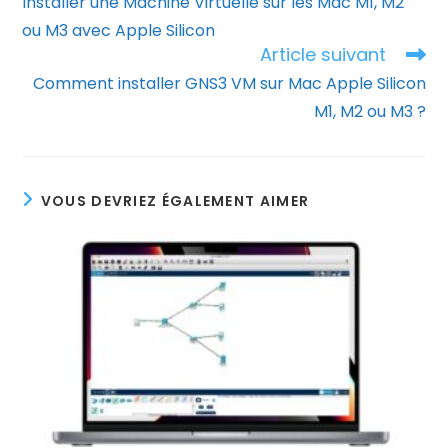
Installer une Machine Virtuelle sur les Mac M1, M2
articles
ou M3 avec Apple Silicon
Article suivant
Comment installer GNS3 VM sur Mac Apple Silicon
M1, M2 ou M3 ?
VOUS DEVRIEZ ÉGALEMENT AIMER