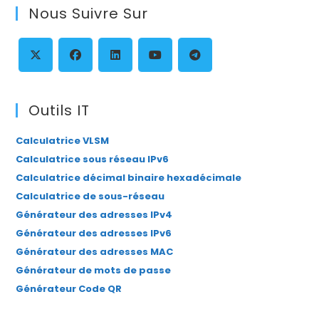
Nous Suivre Sur
clo
th
se
pan
S’ouvre
S’ouvre
S’ouvre
S’ouvre
S’ouvre
dans
dans
dans
dans
dans
Outils IT
un
un
un
un
un
Calculatrice VLSM
nouvel
nouvel
nouvel
nouvel
nouvel
Calculatrice sous réseau IPv6
onglet
onglet
onglet
onglet
onglet
Calculatrice décimal binaire hexadécimale
Calculatrice de sous-réseau
Générateur des adresses IPv4
Générateur des adresses IPv6
Générateur des adresses MAC
Générateur de mots de passe
Générateur Code QR