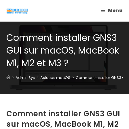
Skip
Menu
to
content
Comment installer GNS3
GUI sur macOS, MacBook
M1, M2 et M3 ?
>
Admin Sys
>
Astuces macOS
>
Comment installer GNS3 GUI
Comment installer GNS3 GUI
sur macOS, MacBook M1, M2