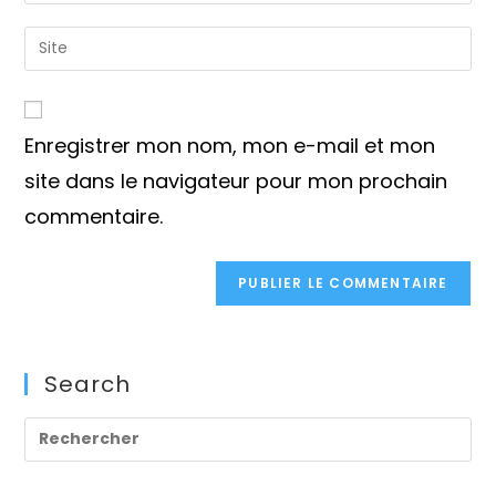
username
email
Saisir
to
address
l’URL
comment
to
de
comment
votre
Enregistrer mon nom, mon e-mail et mon
site
(facultatif)
site dans le navigateur pour mon prochain
commentaire.
Search
Pre
Es
to