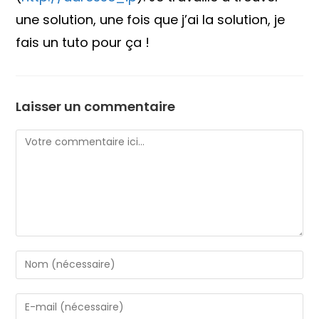
une solution, une fois que j’ai la solution, je
fais un tuto pour ça !
Laisser un commentaire
Comment
Enter
your
name
Enter
or
your