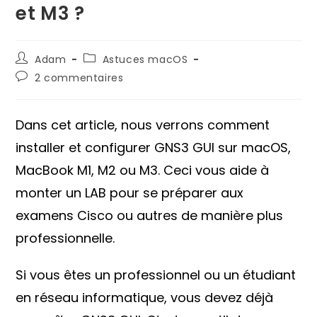
et M3 ?
Auteur/autrice
Post
Adam
Astuces macOS
de
category:
Commentaires
2 commentaires
la
de
publication :
la
publication :
Dans cet article, nous verrons comment
installer et configurer GNS3 GUI sur macOS,
MacBook M1, M2 ou M3. Ceci vous aide à
monter un LAB pour se préparer aux
examens Cisco ou autres de manière plus
professionnelle.
Si vous êtes un professionnel ou un étudiant
en réseau informatique, vous devez déjà