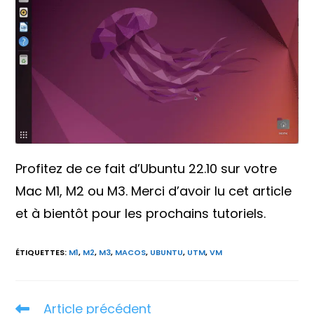
Profitez de ce fait d’Ubuntu 22.10 sur votre
Mac M1, M2 ou M3. Merci d’avoir lu cet article
et à bientôt pour les prochains tutoriels.
ÉTIQUETTES
:
M1
,
M2
,
M3
,
MACOS
,
UBUNTU
,
UTM
,
VM
Article précédent
Read