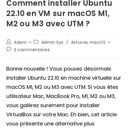
Comment installer Ubuntu
22.10 en VM sur macOS M1,
M2 ou M3 avec UTM ?
Auteur/autrice
Post
Adam
Admin Sys
/
Astuces macOS
de
category:
Commentaires
2 commentaires
la
de
publication :
la
publication :
Bonne nouvelle ! Vous pouvez désormais
installer Ubuntu 22.10 en machine virtuelle sur
macOS M1, M2 ou M3 avec UTM. Si vous êtes
utilisateur Mac, MacBook Pro, M1, M2 ou M3,
vous galérez surement pour installer
VirtualBox sur votre Mac. Eh bien, cet article
vous présente une alternative plus