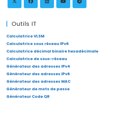
se
pan
S’ouvre
S’ouvre
S’ouvre
S’ouvre
S’ouvre
dans
dans
dans
dans
dans
Outils IT
un
un
un
un
un
Calculatrice VLSM
nouvel
nouvel
nouvel
nouvel
nouvel
Calculatrice sous réseau IPv6
onglet
onglet
onglet
onglet
onglet
Calculatrice décimal binaire hexadécimale
Calculatrice de sous-réseau
Générateur des adresses IPv4
Générateur des adresses IPv6
Générateur des adresses MAC
Générateur de mots de passe
Générateur Code QR