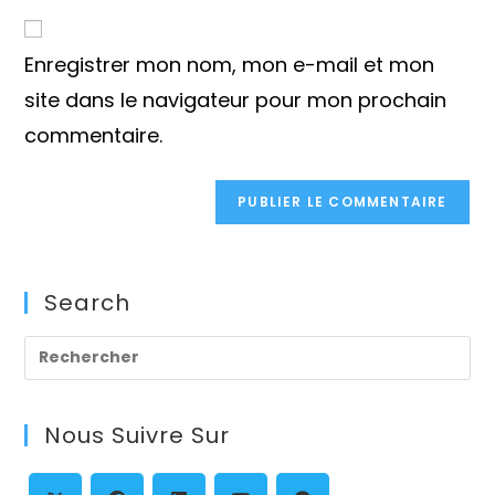
to
de
comment
votre
Enregistrer mon nom, mon e-mail et mon
site
(facultatif)
site dans le navigateur pour mon prochain
commentaire.
Search
Pre
Es
to
Nous Suivre Sur
clo
th