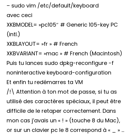
– sudo vim /etc/default/keyboard
avec ceci
XKBMODEL= »pc105″ # Generic 105-key PC
(intl.)
XKBLAYOUT= »fr » # French
XKBVARIANT= »mac » # French (Macintosh)
Puis tu lances sudo dpkg-reconfigure -f
noninteractive keyboard-configuration
Et enfin tu redémarres ta VM
/!\ Attention à ton mot de passe, si tu as
utilisé des caractères spéciaux, il peut être
difficile de le retaper correctement. Dans
mon cas j’avais un « ! » (touche 8 du Mac),
or sur un clavier pc le 8 correspond à « _ » …