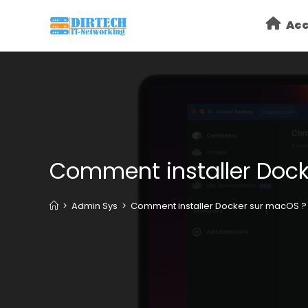
Skip
Acc
to
content
Comment installer Doc
>
Admin Sys
>
Comment installer Docker sur macOS ?