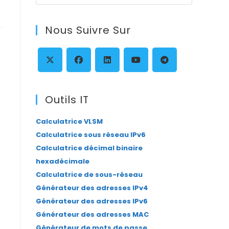
Escape
to
Nous Suivre Sur
close
the
search
panel.
S’ouvre
S’ouvre
S’ouvre
S’ouvre
S’ouvre
dans
dans
dans
dans
dans
Outils IT
un
un
un
un
un
Calculatrice VLSM
nouvel
nouvel
nouvel
nouvel
nouvel
Calculatrice sous réseau IPv6
onglet
onglet
onglet
onglet
onglet
Calculatrice décimal binaire
hexadécimale
Calculatrice de sous-réseau
Générateur des adresses IPv4
Générateur des adresses IPv6
Générateur des adresses MAC
Générateur de mots de passe