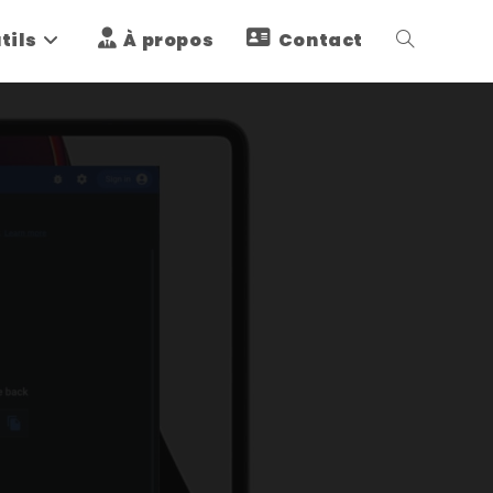
tils
À propos
Contact
Toggle
website
search