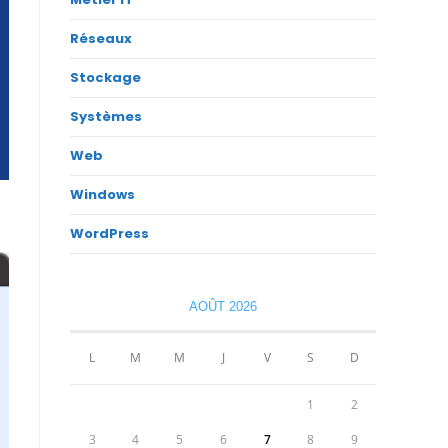
Réseaux
Stockage
Systèmes
Web
Windows
WordPress
AOÛT 2026
L
M
M
J
V
S
D
1
2
3
4
5
6
7
8
9