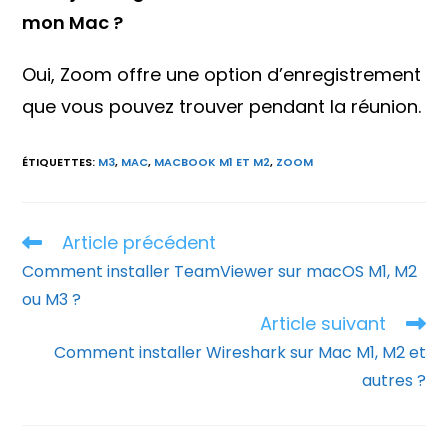
mon Mac ?
Oui, Zoom offre une option d’enregistrement
que vous pouvez trouver pendant la réunion.
ÉTIQUETTES
:
M3
,
MAC
,
MACBOOK M1 ET M2
,
ZOOM
Article précédent
Read
more
Comment installer TeamViewer sur macOS M1, M2
articles
ou M3 ?
Article suivant
Comment installer Wireshark sur Mac M1, M2 et
autres ?