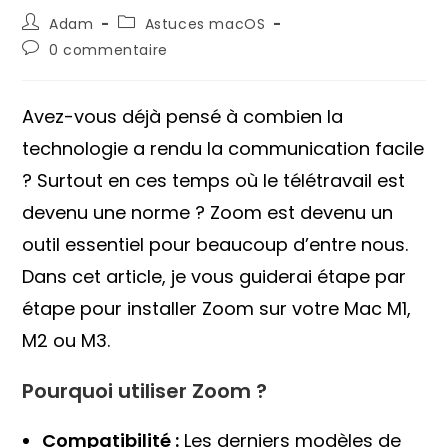
Auteur/autrice
Post
Adam
Astuces macOS
de
category:
Commentaires
0 commentaire
la
de
publication :
la
publication :
Avez-vous déjà pensé à combien la
technologie a rendu la communication facile
? Surtout en ces temps où le télétravail est
devenu une norme ? Zoom est devenu un
outil essentiel pour beaucoup d’entre nous.
Dans cet article, je vous guiderai étape par
étape pour installer Zoom sur votre Mac M1,
M2 ou M3.
Pourquoi utiliser Zoom ?
Compatibilité :
Les derniers modèles de