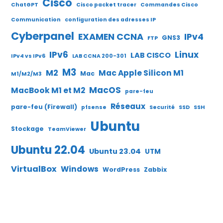
Cisco
ChatGPT
Cisco packet tracer
Commandes Cisco
Communication
configuration des adresses IP
Cyberpanel
EXAMEN CCNA
IPv4
GNS3
FTP
IPv6
Linux
LAB CISCO
IPv4 vs IPv6
LAB CCNA 200-301
M3
M2
Mac Apple Silicon M1
Mac
M1/M2/M3
MacOS
MacBook M1 et M2
pare-feu
Réseaux
pare-feu (Firewall)
pfsense
Securité
SSD
SSH
Ubuntu
Stockage
TeamViewer
Ubuntu 22.04
Ubuntu 23.04
UTM
VirtualBox
Windows
WordPress
Zabbix