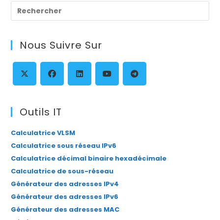
Pre
Es
to
Nous Suivre Sur
clo
th
se
pan
S’ouvre
S’ouvre
S’ouvre
S’ouvre
S’ouvre
dans
dans
dans
dans
dans
Outils IT
un
un
un
un
un
Calculatrice VLSM
nouvel
nouvel
nouvel
nouvel
nouvel
Calculatrice sous réseau IPv6
onglet
onglet
onglet
onglet
onglet
Calculatrice décimal binaire hexadécimale
Calculatrice de sous-réseau
Générateur des adresses IPv4
Générateur des adresses IPv6
Générateur des adresses MAC