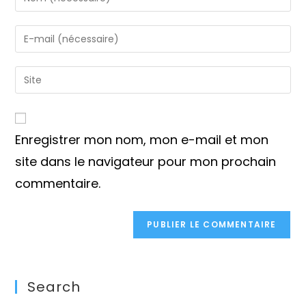
your
name
Enter
or
your
username
email
Saisir
to
address
l’URL
comment
to
de
comment
votre
Enregistrer mon nom, mon e-mail et mon
site
(facultatif)
site dans le navigateur pour mon prochain
commentaire.
Search