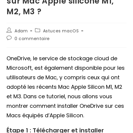
sur Mac Apple silicone M1,
M2, M3 ?
Auteur/autrice
Post
Adam
Astuces macOS
de
category:
Commentaires
0 commentaire
la
de
publication :
la
publication :
OneDrive, le service de stockage cloud de
Microsoft, est également disponible pour les
utilisateurs de Mac, y compris ceux qui ont
adopté les récents Mac Apple Silicon M1, M2
et M3. Dans ce tutoriel, nous allons vous
montrer comment installer OneDrive sur ces
Macs équipés d’Apple Silicon.
Étape 1 : Télécharger et installer