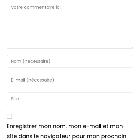
Comment
Enter
your
name
Enter
or
your
username
email
Saisir
to
address
l’URL
comment
to
de
comment
votre
Enregistrer mon nom, mon e-mail et mon
site
(facultatif)
site dans le navigateur pour mon prochain