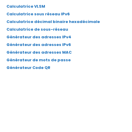
Calculatrice VLSM
nouvel
nouvel
nouvel
nouvel
nouvel
Calculatrice sous réseau IPv6
onglet
onglet
onglet
onglet
onglet
Calculatrice décimal binaire hexadécimale
Calculatrice de sous-réseau
Générateur des adresses IPv4
Générateur des adresses IPv6
Générateur des adresses MAC
Générateur de mots de passe
Générateur Code QR