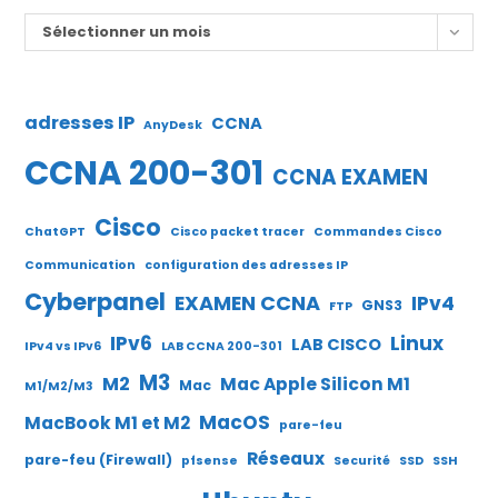
Archives
Sélectionner un mois
adresses IP
CCNA
AnyDesk
CCNA 200-301
CCNA EXAMEN
Cisco
ChatGPT
Cisco packet tracer
Commandes Cisco
Communication
configuration des adresses IP
Cyberpanel
EXAMEN CCNA
IPv4
GNS3
FTP
IPv6
Linux
LAB CISCO
IPv4 vs IPv6
LAB CCNA 200-301
M3
M2
Mac Apple Silicon M1
Mac
M1/M2/M3
MacOS
MacBook M1 et M2
pare-feu
Réseaux
pare-feu (Firewall)
pfsense
Securité
SSD
SSH