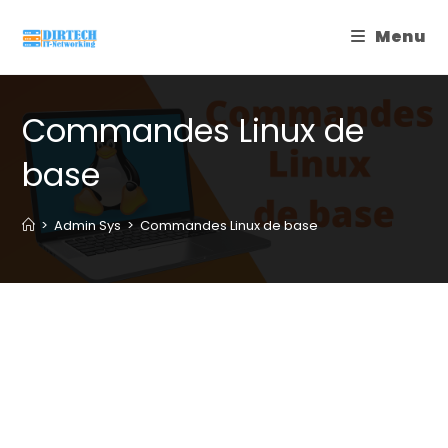
Skip
Menu
to
content
Commandes Linux de
base
>
Admin Sys
>
Commandes Linux de base