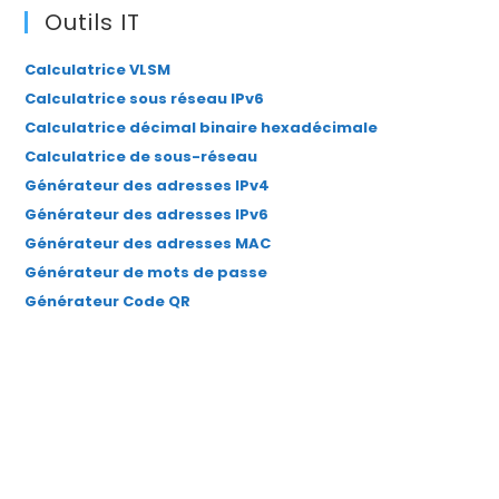
dans
dans
dans
dans
dans
Outils IT
un
un
un
un
un
Calculatrice VLSM
nouvel
nouvel
nouvel
nouvel
nouvel
Calculatrice sous réseau IPv6
onglet
onglet
onglet
onglet
onglet
Calculatrice décimal binaire hexadécimale
Calculatrice de sous-réseau
Générateur des adresses IPv4
Générateur des adresses IPv6
Générateur des adresses MAC
Générateur de mots de passe
Générateur Code QR