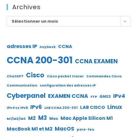
Archives
Archives
Sélectionner un mois
adresses IP
CCNA
AnyDesk
CCNA 200-301
CCNA EXAMEN
Cisco
ChatGPT
Cisco packet tracer
Commandes Cisco
Communication
configuration des adresses IP
Cyberpanel
EXAMEN CCNA
IPv4
GNS3
FTP
IPv6
Linux
LAB CISCO
IPv4 vs IPv6
LAB CCNA 200-301
M3
M2
Mac Apple Silicon M1
Mac
M1/M2/M3
MacOS
MacBook M1 et M2
pare-feu