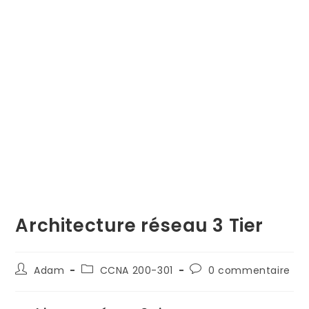
Architecture réseau 3 Tier
Auteur/autrice
Post
Commentaires
Adam
CCNA 200-301
0 commentaire
de
category:
de
la
la
publication :
publication :