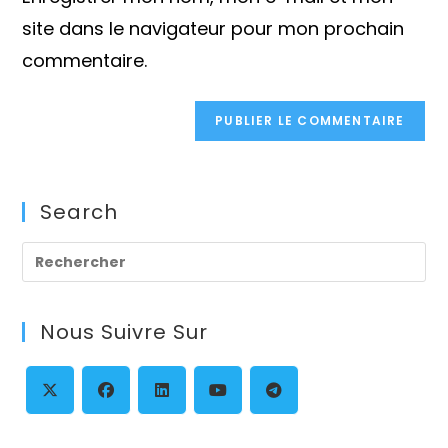
site
(facultatif)
site dans le navigateur pour mon prochain
commentaire.
Search
Pre
Es
to
Nous Suivre Sur
clo
th
se
pan
S’ouvre
S’ouvre
S’ouvre
S’ouvre
S’ouvre