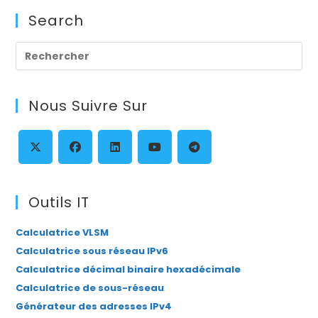
Search
Pre
Es
to
Nous Suivre Sur
clo
th
se
pan
S’ouvre
S’ouvre
S’ouvre
S’ouvre
S’ouvre
dans
dans
dans
dans
dans
Outils IT
un
un
un
un
un
Calculatrice VLSM
nouvel
nouvel
nouvel
nouvel
nouvel
Calculatrice sous réseau IPv6
onglet
onglet
onglet
onglet
onglet
Calculatrice décimal binaire hexadécimale
Calculatrice de sous-réseau
Générateur des adresses IPv4