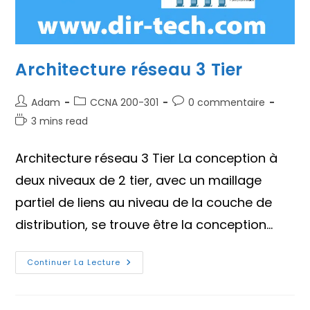
Architecture réseau 3 Tier
Auteur/autrice
Post
Commentaires
Adam
CCNA 200-301
0 commentaire
de
category:
de
Temps
3 mins read
la
la
de
publication :
publication :
lecture :
Architecture réseau 3 Tier La conception à
deux niveaux de 2 tier, avec un maillage
partiel de liens au niveau de la couche de
distribution, se trouve être la conception…
Architecture
Continuer La Lecture
Réseau
3
Tier