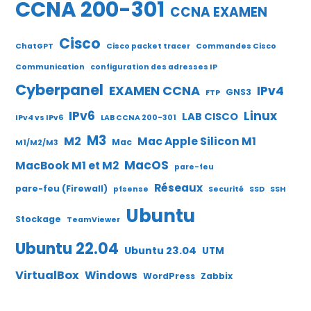
CCNA 200-301
CCNA EXAMEN
Cisco
ChatGPT
Cisco packet tracer
Commandes Cisco
Communication
configuration des adresses IP
Cyberpanel
EXAMEN CCNA
IPv4
GNS3
FTP
IPv6
Linux
LAB CISCO
IPv4 vs IPv6
LAB CCNA 200-301
M3
M2
Mac Apple Silicon M1
Mac
M1/M2/M3
MacOS
MacBook M1 et M2
pare-feu
Réseaux
pare-feu (Firewall)
pfsense
Securité
SSD
SSH
Ubuntu
Stockage
TeamViewer
Ubuntu 22.04
Ubuntu 23.04
UTM
VirtualBox
Windows
WordPress
Zabbix