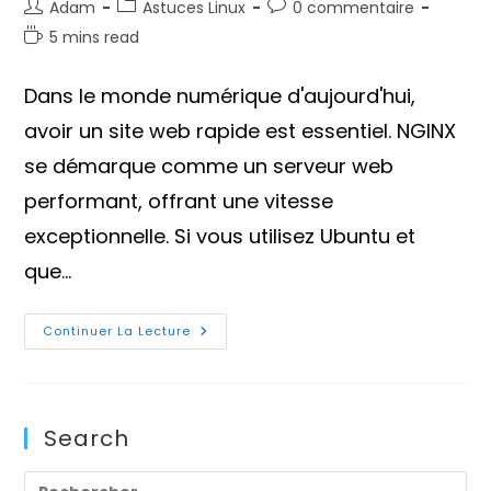
Auteur/autrice
Post
Commentaires
Adam
Astuces Linux
0 commentaire
de
category:
de
Temps
5 mins read
la
la
de
publication :
publication :
lecture :
Dans le monde numérique d'aujourd'hui,
avoir un site web rapide est essentiel. NGINX
se démarque comme un serveur web
performant, offrant une vitesse
exceptionnelle. Si vous utilisez Ubuntu et
que…
Comment
Continuer La Lecture
Installer
NGINX
Sur
Ubuntu
22.04
?
Search
Pre