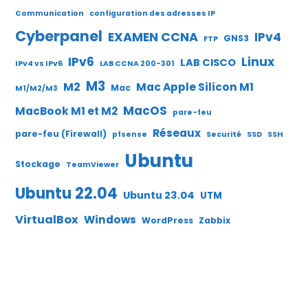
Communication
configuration des adresses IP
Cyberpanel
EXAMEN CCNA
IPv4
GNS3
FTP
IPv6
Linux
LAB CISCO
IPv4 vs IPv6
LAB CCNA 200-301
M3
M2
Mac Apple Silicon M1
Mac
M1/M2/M3
MacOS
MacBook M1 et M2
pare-feu
Réseaux
pare-feu (Firewall)
pfsense
Securité
SSD
SSH
Ubuntu
Stockage
TeamViewer
Ubuntu 22.04
Ubuntu 23.04
UTM
VirtualBox
Windows
WordPress
Zabbix