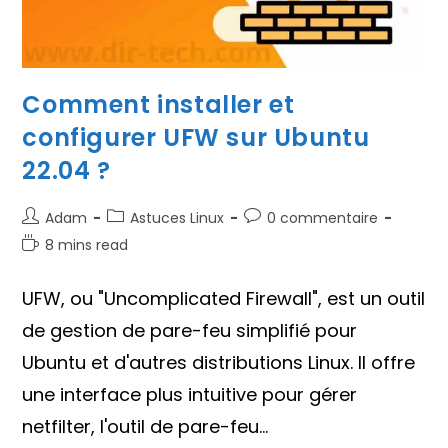
Comment installer et
configurer UFW sur Ubuntu
22.04 ?
Auteur/autrice
Post
Commentaires
Adam
Astuces Linux
0 commentaire
de
category:
de
Temps
8 mins read
la
la
de
publication :
publication :
lecture :
UFW, ou "Uncomplicated Firewall", est un outil
de gestion de pare-feu simplifié pour
Ubuntu et d'autres distributions Linux. Il offre
une interface plus intuitive pour gérer
netfilter, l'outil de pare-feu…