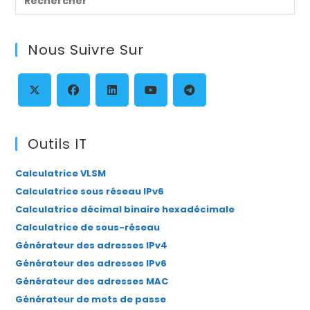
Es
to
Nous Suivre Sur
clo
th
se
pan
S’ouvre
S’ouvre
S’ouvre
S’ouvre
S’ouvre
dans
dans
dans
dans
dans
Outils IT
un
un
un
un
un
Calculatrice VLSM
nouvel
nouvel
nouvel
nouvel
nouvel
Calculatrice sous réseau IPv6
onglet
onglet
onglet
onglet
onglet
Calculatrice décimal binaire hexadécimale
Calculatrice de sous-réseau
Générateur des adresses IPv4
Générateur des adresses IPv6
Générateur des adresses MAC
Générateur de mots de passe