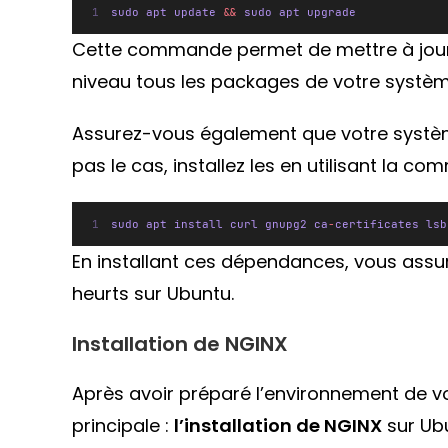
sudo apt update 
&&
 sudo apt upgrade
Cette commande permet de mettre à jour l
niveau tous les packages de votre système
Assurez-vous également que votre système a
pas le cas, installez les en utilisant la c
sudo apt install curl gnupg2 ca
-
certificates lsb
En installant ces dépendances, vous assur
heurts sur Ubuntu.
Installation de NGINX
Après avoir préparé l’environnement de v
principale :
l’installation de NGINX
sur Ubu