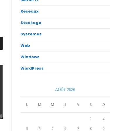
Réseaux
Stockage
Systèmes
Web
Windows
WordPress
AOÛT 2026
L
M
M
J
V
S
D
1
2
3
4
5
6
7
8
9