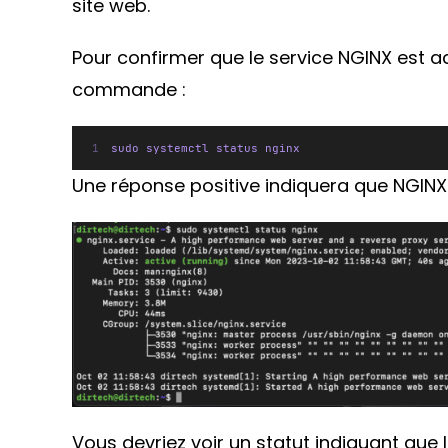
site web.
Pour confirmer que le service NGINX est ac
commande :
sudo systemctl status nginx
Une réponse positive indiquera que NGINX
Vous devriez voir un statut indiquant que l