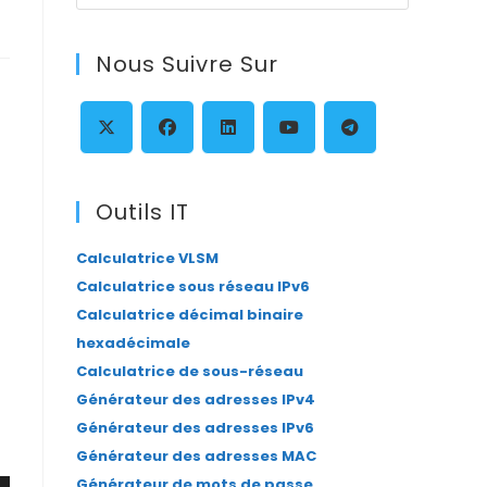
Escape
to
Nous Suivre Sur
close
the
search
panel.
S’ouvre
S’ouvre
S’ouvre
S’ouvre
S’ouvre
dans
dans
dans
dans
dans
Outils IT
un
un
un
un
un
Calculatrice VLSM
nouvel
nouvel
nouvel
nouvel
nouvel
Calculatrice sous réseau IPv6
onglet
onglet
onglet
onglet
onglet
Calculatrice décimal binaire
hexadécimale
Calculatrice de sous-réseau
Générateur des adresses IPv4
Générateur des adresses IPv6
Générateur des adresses MAC
Générateur de mots de passe