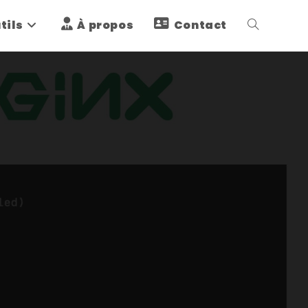
tils
À propos
Contact
Toggle
website
search