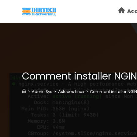
Skip
Acc
to
content
Comment installer NGIN
>
Admin Sys
>
Astuces Linux
>
Comment installer NGIN