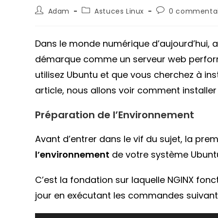
Auteur/autrice
Post
Commentaires
Adam
Astuces Linux
0 commentai
de
category:
de
la
la
publication :
publication :
Dans le monde numérique d’aujourd’hui, av
démarque comme un serveur web performan
utilisez Ubuntu et que vous cherchez à ins
article, nous allons voir comment installe
Préparation de l’Environnement
Avant d’entrer dans le vif du sujet, la pre
l’environnement
de votre système Ubuntu
C’est la fondation sur laquelle NGINX fon
jour en exécutant les commandes suivante