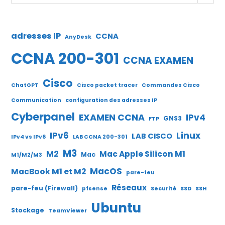
adresses IP
CCNA
AnyDesk
CCNA 200-301
CCNA EXAMEN
Cisco
ChatGPT
Cisco packet tracer
Commandes Cisco
Communication
configuration des adresses IP
Cyberpanel
EXAMEN CCNA
IPv4
GNS3
FTP
IPv6
Linux
LAB CISCO
IPv4 vs IPv6
LAB CCNA 200-301
M3
M2
Mac Apple Silicon M1
Mac
M1/M2/M3
MacOS
MacBook M1 et M2
pare-feu
Réseaux
pare-feu (Firewall)
pfsense
Securité
SSD
SSH
Ubuntu
Stockage
TeamViewer