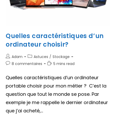
Quelles caractéristiques d’un
ordinateur choisir?
Auteur/autrice
Post
Adam
Astuces
/
Stockage
de
category:
Commentaires
Temps
8 commentaires
5 mins read
la
de
de
publication :
la
lecture :
Quelles caractéristiques d’un ordinateur
publication :
portable choisir pour mon métier ? C’est la
question que tout le monde se pose. Par
exemple je me rappelle le dernier ordinateur
que j’ai acheté,…