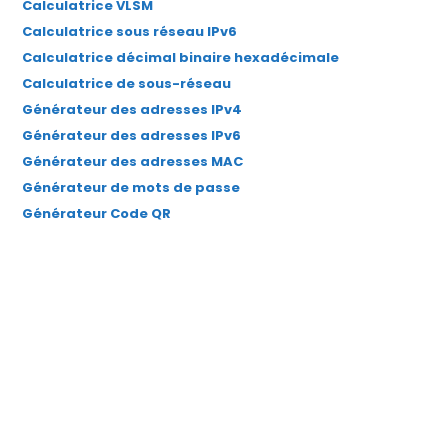
Calculatrice VLSM
nouvel
nouvel
nouvel
nouvel
nouvel
Calculatrice sous réseau IPv6
onglet
onglet
onglet
onglet
onglet
Calculatrice décimal binaire hexadécimale
Calculatrice de sous-réseau
Générateur des adresses IPv4
Générateur des adresses IPv6
Générateur des adresses MAC
Générateur de mots de passe
Générateur Code QR