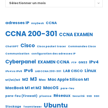
Archives
Sélectionner un mois
adresses IP
CCNA
AnyDesk
CCNA 200-301
CCNA EXAMEN
Cisco
ChatGPT
Cisco packet tracer
Commandes Cisco
Communication
configuration des adresses IP
Cyberpanel
EXAMEN CCNA
IPv4
GNS3
FTP
IPv6
Linux
LAB CISCO
IPv4 vs IPv6
LAB CCNA 200-301
M3
M2
Mac Apple Silicon M1
Mac
M1/M2/M3
MacOS
MacBook M1 et M2
pare-feu
Réseaux
pare-feu (Firewall)
pfsense
Securité
SSD
SSH
Ubuntu
Stockage
TeamViewer