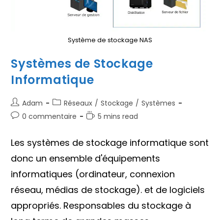
Système de stockage NAS
Systèmes de Stockage
Informatique
Auteur/autrice
Post
Adam
Réseaux
/
Stockage
/
Systèmes
de
category:
Commentaires
Temps
0 commentaire
5 mins read
la
de
de
publication :
la
lecture :
Les systèmes de stockage informatique sont
publication :
donc un ensemble d'équipements
informatiques (ordinateur, connexion
réseau, médias de stockage). et de logiciels
appropriés. Responsables du stockage à