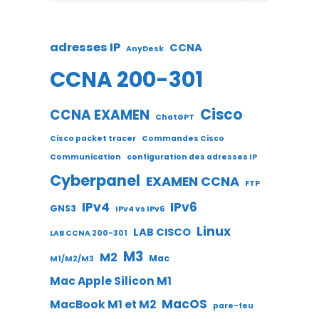
adresses IP
CCNA
AnyDesk
CCNA 200-301
Cisco
CCNA EXAMEN
ChatGPT
Cisco packet tracer
Commandes Cisco
Communication
configuration des adresses IP
Cyberpanel
EXAMEN CCNA
FTP
IPv4
IPv6
GNS3
IPv4 vs IPv6
Linux
LAB CISCO
LAB CCNA 200-301
M3
M2
Mac
M1/M2/M3
Mac Apple Silicon M1
MacOS
MacBook M1 et M2
pare-feu