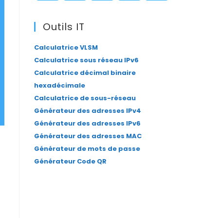
panel.
S’ouvre
S’ouvre
S’ouvre
S’ouvre
S’ouvre
dans
dans
dans
dans
dans
Outils IT
un
un
un
un
un
Calculatrice VLSM
nouvel
nouvel
nouvel
nouvel
nouvel
Calculatrice sous réseau IPv6
onglet
onglet
onglet
onglet
onglet
Calculatrice décimal binaire
hexadécimale
Calculatrice de sous-réseau
Générateur des adresses IPv4
Générateur des adresses IPv6
Générateur des adresses MAC
Générateur de mots de passe
Générateur Code QR