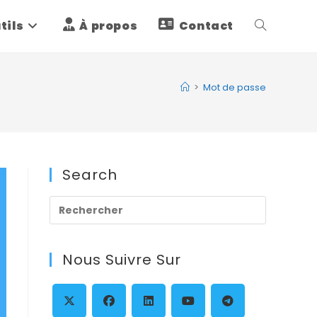
tils
À propos
Contact
Toggle
website
>
Mot de passe
search
Search
Press
Escape
to
Nous Suivre Sur
close
the
search