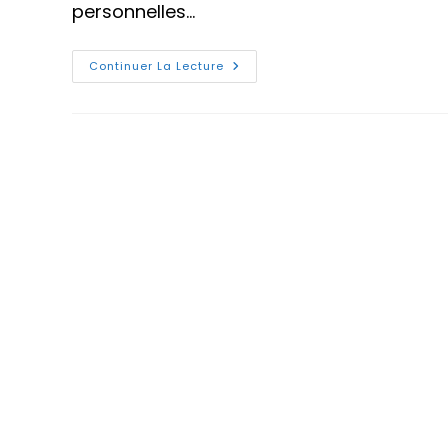
personnelles…
Comment
Continuer La Lecture
Choisir
Un
Bon
Mot
De
Passe
?