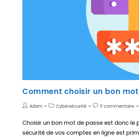
Comment choisir un bon mot
Auteur/autrice
Post
Commentaires
Adam
Cybersécurité
0 commentaire
de
category:
de
la
la
Choisir un bon mot de passe est donc le po
publication :
publication :
sécurité de vos comptes en ligne est pri