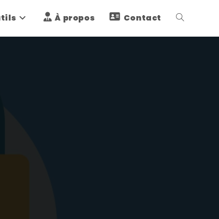
tils
À propos
Contact
Toggle
website
search