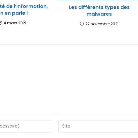
té de l’information,
Les différents types des
n en parle !
malwares
4 mars 2021
22 novembre 2021
Saisir
l’URL