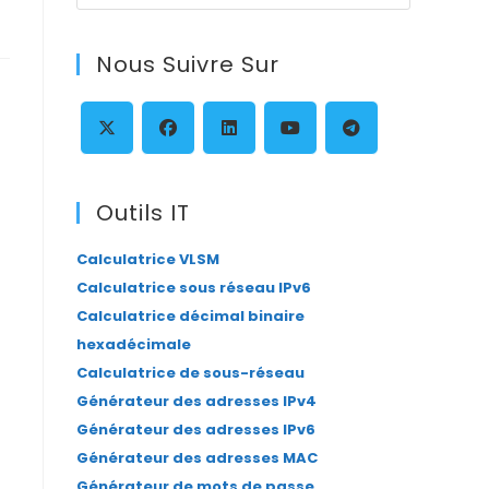
Escape
to
Nous Suivre Sur
close
the
search
panel.
S’ouvre
S’ouvre
S’ouvre
S’ouvre
S’ouvre
dans
dans
dans
dans
dans
Outils IT
un
un
un
un
un
Calculatrice VLSM
nouvel
nouvel
nouvel
nouvel
nouvel
Calculatrice sous réseau IPv6
onglet
onglet
onglet
onglet
onglet
Calculatrice décimal binaire
hexadécimale
Calculatrice de sous-réseau
Générateur des adresses IPv4
Générateur des adresses IPv6
Générateur des adresses MAC
Générateur de mots de passe