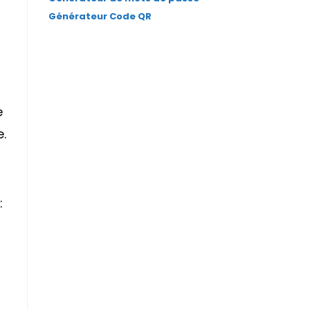
Générateur Code QR
e
e.
: