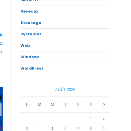
Réseaux
Stockage
Systèmes
la
Web
ur
Windows
WordPress
AOÛT 2026
L
M
M
J
V
S
D
1
2
3
4
5
6
7
8
9