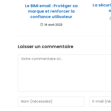
La sécuri
Le BIMI email : Protéger sa
o
marque et renforcer la
confiance utilisateur
14 avril 2023
Laisser un commentaire
Comment
Enter
Enter
your
your