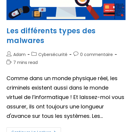
Les différents types des
malwares
Auteur/autrice
Post
Commentaires
Adam
Cybersécurité
0 commentaire
de
category:
de
Temps
7 mins read
la
la
de
publication :
publication :
lecture :
Comme dans un monde physique réel, les
criminels existent aussi dans le monde
virtuel de l’informatique ! Et laissez-moi vous
assurer, ils ont toujours une longueur
d'avance sur tous les systèmes. Les…
Continuer La Lecture