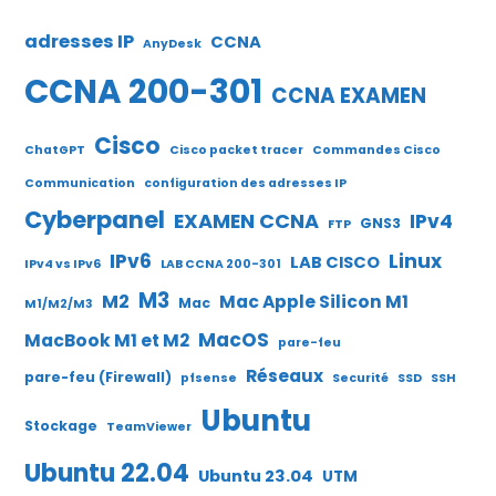
adresses IP
CCNA
AnyDesk
CCNA 200-301
CCNA EXAMEN
Cisco
ChatGPT
Cisco packet tracer
Commandes Cisco
Communication
configuration des adresses IP
Cyberpanel
EXAMEN CCNA
IPv4
GNS3
FTP
IPv6
Linux
LAB CISCO
IPv4 vs IPv6
LAB CCNA 200-301
M3
M2
Mac Apple Silicon M1
Mac
M1/M2/M3
MacOS
MacBook M1 et M2
pare-feu
Réseaux
pare-feu (Firewall)
pfsense
Securité
SSD
SSH
Ubuntu
Stockage
TeamViewer
Ubuntu 22.04
Ubuntu 23.04
UTM