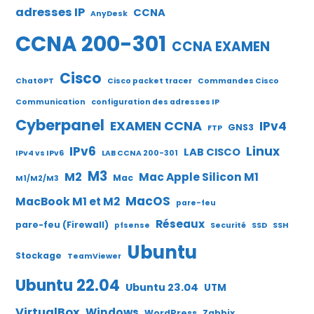
adresses IP
CCNA
AnyDesk
CCNA 200-301
CCNA EXAMEN
Cisco
ChatGPT
Cisco packet tracer
Commandes Cisco
Communication
configuration des adresses IP
Cyberpanel
EXAMEN CCNA
IPv4
GNS3
FTP
IPv6
Linux
LAB CISCO
IPv4 vs IPv6
LAB CCNA 200-301
M3
M2
Mac Apple Silicon M1
Mac
M1/M2/M3
MacOS
MacBook M1 et M2
pare-feu
Réseaux
pare-feu (Firewall)
pfsense
Securité
SSD
SSH
Ubuntu
Stockage
TeamViewer
Ubuntu 22.04
Ubuntu 23.04
UTM
VirtualBox
Windows
WordPress
Zabbix