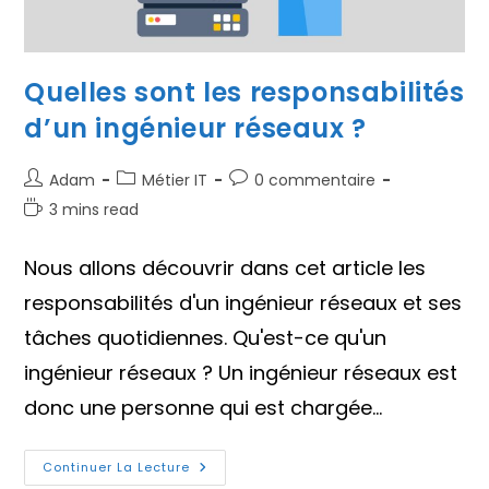
Quelles sont les responsabilités
d’un ingénieur réseaux ?
Auteur/autrice
Post
Commentaires
Adam
Métier IT
0 commentaire
de
category:
de
Temps
3 mins read
la
la
de
publication :
publication :
lecture :
Nous allons découvrir dans cet article les
responsabilités d'un ingénieur réseaux et ses
tâches quotidiennes. Qu'est-ce qu'un
ingénieur réseaux ? Un ingénieur réseaux est
donc une personne qui est chargée…
Quelles
Continuer La Lecture
Sont