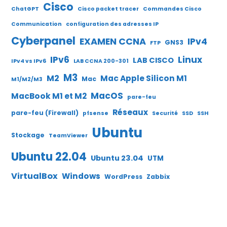
Cisco
ChatGPT
Cisco packet tracer
Commandes Cisco
Communication
configuration des adresses IP
Cyberpanel
EXAMEN CCNA
IPv4
GNS3
FTP
IPv6
Linux
LAB CISCO
IPv4 vs IPv6
LAB CCNA 200-301
M3
M2
Mac Apple Silicon M1
Mac
M1/M2/M3
MacOS
MacBook M1 et M2
pare-feu
Réseaux
pare-feu (Firewall)
pfsense
Securité
SSD
SSH
Ubuntu
Stockage
TeamViewer
Ubuntu 22.04
Ubuntu 23.04
UTM
VirtualBox
Windows
WordPress
Zabbix