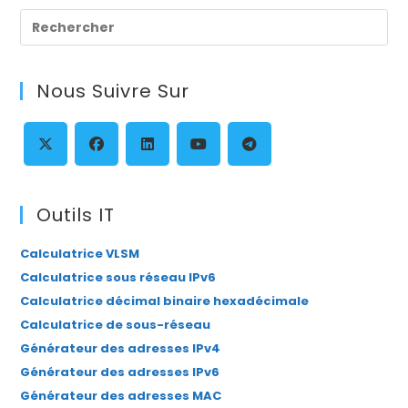
Pre
Es
to
Nous Suivre Sur
clo
th
se
pan
S’ouvre
S’ouvre
S’ouvre
S’ouvre
S’ouvre
dans
dans
dans
dans
dans
Outils IT
un
un
un
un
un
Calculatrice VLSM
nouvel
nouvel
nouvel
nouvel
nouvel
Calculatrice sous réseau IPv6
onglet
onglet
onglet
onglet
onglet
Calculatrice décimal binaire hexadécimale
Calculatrice de sous-réseau
Générateur des adresses IPv4
Générateur des adresses IPv6
Générateur des adresses MAC