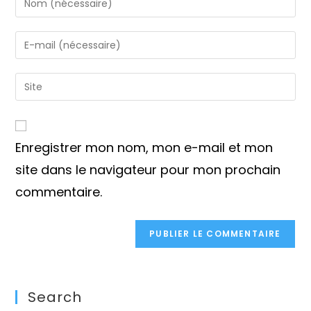
your
name
Enter
or
your
username
email
Saisir
to
address
l’URL
comment
to
de
comment
votre
Enregistrer mon nom, mon e-mail et mon
site
(facultatif)
site dans le navigateur pour mon prochain
commentaire.
Search