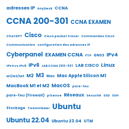
adresses IP
CCNA
AnyDesk
CCNA 200-301
CCNA EXAMEN
Cisco
ChatGPT
Cisco packet tracer
Commandes Cisco
Communication
configuration des adresses IP
Cyberpanel
EXAMEN CCNA
IPv4
GNS3
FTP
IPv6
Linux
LAB CISCO
IPv4 vs IPv6
LAB CCNA 200-301
M3
M2
Mac Apple Silicon M1
Mac
M1/M2/M3
MacOS
MacBook M1 et M2
pare-feu
Réseaux
pare-feu (Firewall)
pfsense
Securité
SSD
SSH
Ubuntu
Stockage
TeamViewer
Ubuntu 22.04
Ubuntu 23.04
UTM