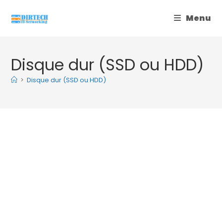
Skip
Menu
to
content
Disque dur (SSD ou HDD)
>
Disque dur (SSD ou HDD)