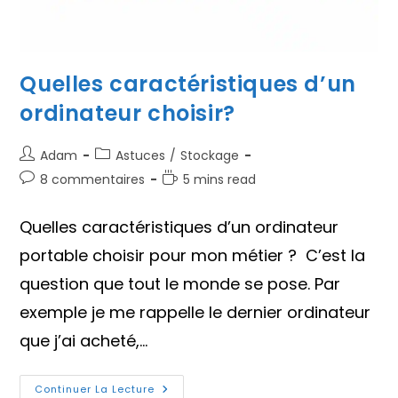
Quelles caractéristiques d’un
ordinateur choisir?
Auteur/autrice
Post
Adam
Astuces
/
Stockage
de
category:
Commentaires
Temps
8 commentaires
5 mins read
la
de
de
publication :
la
lecture :
Quelles caractéristiques d’un ordinateur
publication :
portable choisir pour mon métier ? C’est la
question que tout le monde se pose. Par
exemple je me rappelle le dernier ordinateur
que j’ai acheté,…
Quelles
Continuer La Lecture