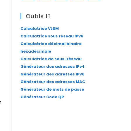
panel.
S’ouvre
S’ouvre
S’ouvre
S’ouvre
S’ouvre
dans
dans
dans
dans
dans
Outils IT
un
un
un
un
un
Calculatrice VLSM
nouvel
nouvel
nouvel
nouvel
nouvel
Calculatrice sous réseau IPv6
onglet
onglet
onglet
onglet
onglet
Calculatrice décimal binaire
hexadécimale
Calculatrice de sous-réseau
Générateur des adresses IPv4
Générateur des adresses IPv6
Générateur des adresses MAC
Générateur de mots de passe
a
Générateur Code QR
n