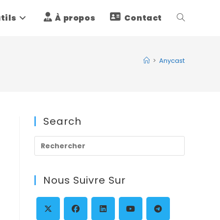
tils
À propos
Contact
Toggle
website
>
Anycast
search
Search
Press
Escape
to
Nous Suivre Sur
close
the
search