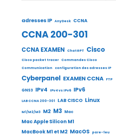
adresses IP
CCNA
AnyDesk
CCNA 200-301
Cisco
CCNA EXAMEN
ChatGPT
Cisco packet tracer
Commandes Cisco
Communication
configuration des adresses IP
Cyberpanel
EXAMEN CCNA
FTP
IPv4
IPv6
GNS3
IPv4 vs IPv6
Linux
LAB CISCO
LAB CCNA 200-301
M3
M2
Mac
M1/M2/M3
Mac Apple Silicon M1
MacOS
MacBook M1 et M2
pare-feu