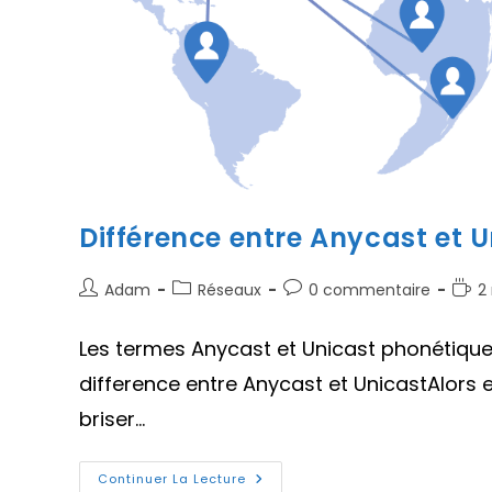
Différence entre Anycast et 
Auteur/autrice
Post
Commentaires
Tem
Adam
Réseaux
0 commentaire
2
de
category:
de
de
la
la
lectu
Les termes Anycast et Unicast phonétique
publication :
publication :
difference entre Anycast et UnicastAlors es
briser…
Différence
Continuer La Lecture