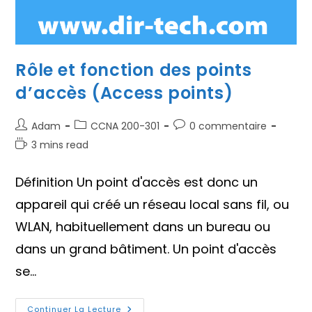
Rôle et fonction des points
d’accès (Access points)
Auteur/autrice
Post
Commentaires
Adam
CCNA 200-301
0 commentaire
de
category:
de
Temps
3 mins read
la
la
de
publication :
publication :
lecture :
Définition Un point d'accès est donc un
appareil qui créé un réseau local sans fil, ou
WLAN, habituellement dans un bureau ou
dans un grand bâtiment. Un point d'accès
se…
Rôle
Continuer La Lecture