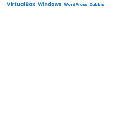
VirtualBox
Windows
WordPress
Zabbix