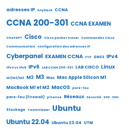
adresses IP
CCNA
AnyDesk
CCNA 200-301
CCNA EXAMEN
Cisco
ChatGPT
Cisco packet tracer
Commandes Cisco
Communication
configuration des adresses IP
Cyberpanel
EXAMEN CCNA
IPv4
GNS3
FTP
IPv6
Linux
LAB CISCO
IPv4 vs IPv6
LAB CCNA 200-301
M3
M2
Mac Apple Silicon M1
Mac
M1/M2/M3
MacOS
MacBook M1 et M2
pare-feu
Réseaux
pare-feu (Firewall)
pfsense
Securité
SSD
SSH
Ubuntu
Stockage
TeamViewer
Ubuntu 22.04
Ubuntu 23.04
UTM