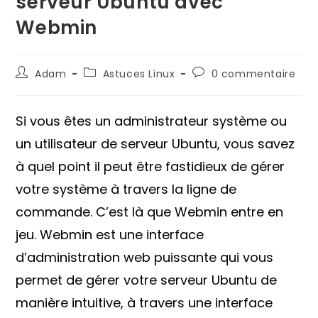
serveur Ubuntu avec
Webmin
Auteur/autrice
Post
Commentaires
Adam
Astuces Linux
0 commentaire
de
category:
de
la
la
publication :
publication :
Si vous êtes un administrateur système ou
un utilisateur de serveur Ubuntu, vous savez
à quel point il peut être fastidieux de gérer
votre système à travers la ligne de
commande. C’est là que Webmin entre en
jeu. Webmin est une interface
d’administration web puissante qui vous
permet de gérer votre serveur Ubuntu de
manière intuitive, à travers une interface