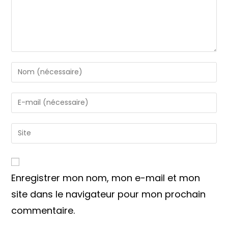
Enter
your
name
Enter
or
your
username
email
Saisir
to
address
l’URL
comment
to
de
comment
votre
Enregistrer mon nom, mon e-mail et mon
site
(facultatif)
site dans le navigateur pour mon prochain
commentaire.