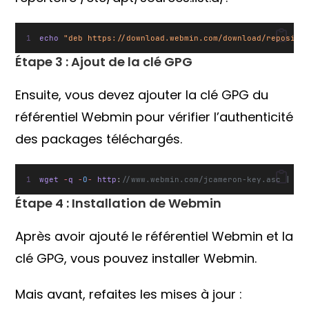
echo 
"deb https://download.webmin.com/download/reposito
Étape 3 : Ajout de la clé GPG
Ensuite, vous devez ajouter la clé GPG du
référentiel Webmin pour vérifier l’authenticité
des packages téléchargés.
wget 
-
q 
-
O
-
 http
:
//www.webmin.com/jcameron-key.asc | su
Étape 4 : Installation de Webmin
Après avoir ajouté le référentiel Webmin et la
clé GPG, vous pouvez installer Webmin.
Mais avant, refaites les mises à jour :