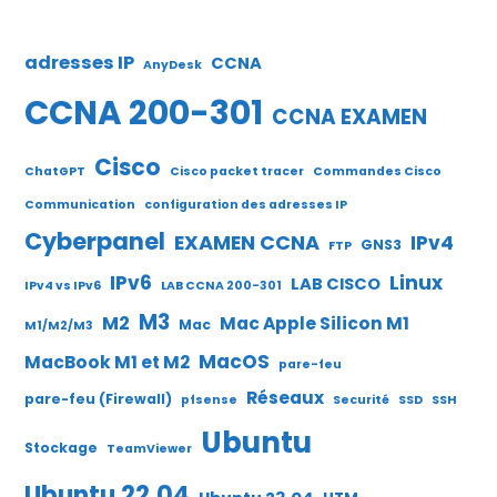
adresses IP
CCNA
AnyDesk
CCNA 200-301
CCNA EXAMEN
Cisco
ChatGPT
Cisco packet tracer
Commandes Cisco
Communication
configuration des adresses IP
Cyberpanel
EXAMEN CCNA
IPv4
GNS3
FTP
IPv6
Linux
LAB CISCO
IPv4 vs IPv6
LAB CCNA 200-301
M3
M2
Mac Apple Silicon M1
Mac
M1/M2/M3
MacOS
MacBook M1 et M2
pare-feu
Réseaux
pare-feu (Firewall)
pfsense
Securité
SSD
SSH
Ubuntu
Stockage
TeamViewer
Ubuntu 22.04