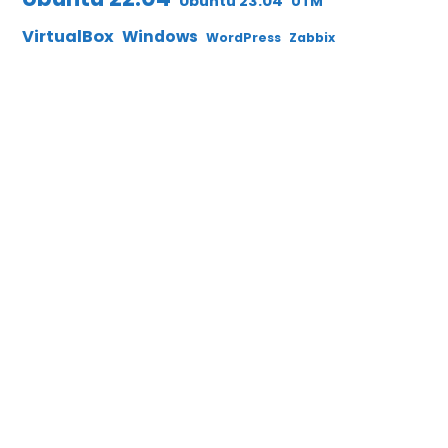
Ubuntu 23.04
UTM
VirtualBox
Windows
WordPress
Zabbix